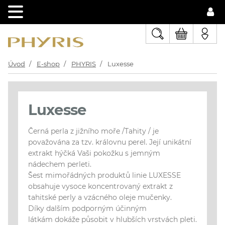
Úvod
E-shop
PHYRIS
Luxesse
Luxesse
Černá perla z jižního moře /Tahity / je
považována za tzv. královnu perel. Její unikátní
extrakt hýčká Vaši pokožku s jemným
nádechem perleti.
Šest mimořádných produktů linie LUXESSE
obsahuje vysoce koncentrovaný extrakt z
tahitské perly a vzácného oleje mučenky.
Díky dalším podporným účinným
látkám dokáže působit v hlubších vrstvách pleti.