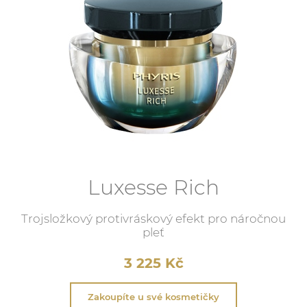
Luxesse Rich
Trojsložkový protivráskový efekt pro náročnou
pleť
3 225
Kč
Zakoupíte u své kosmetičky