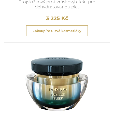
Trojsložkový protivráskový efekt pro
dehydratovanou pleť
3 225
Kč
Zakoupíte u své kosmetičky