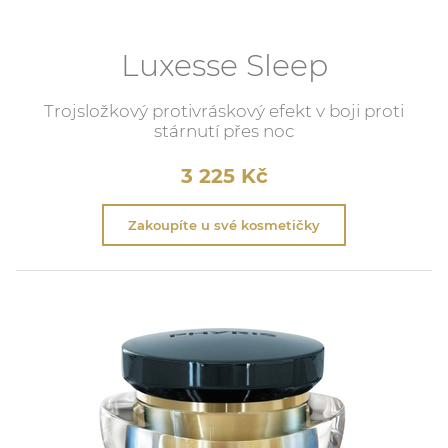
Luxesse Sleep
Trojsložkový protivráskový efekt v boji proti
stárnutí přes noc
3 225
Kč
Zakoupíte u své kosmetičky