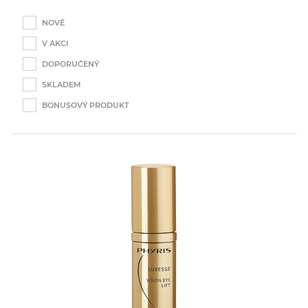
O značkách
Time Release
NOVÉ
Eye Zone
V AKCI
AQUActive
DOPORUČENÝ
Forest
SKLADEM
SPICEup
BONUSOVÝ PRODUKT
Blossom
SeeCHANGE
Luxesse
Triple A
Sensitive
Skin Control
Trendy