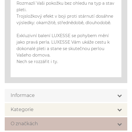
Rozmazlí Vaši pokožku bez ohledu na typ a stav
pleti.
Trojsložkový efekt v boji proti stárnutí dosáhne
výsledky: okamžitě, střednědobě, dlouhodobě.
Exkluzivní balení LUXESSE se pohybem mění
jako pravá perla. LUXESSE Vám ukáže cestu k
dokonalé pleti a stane se skutečnou perlou
Vašeho domova.
Nech se rozzářit i ty.
Informace
Letní inspirace
Kategorie
Profesionální produkty
Čištění
O značkách
Somi