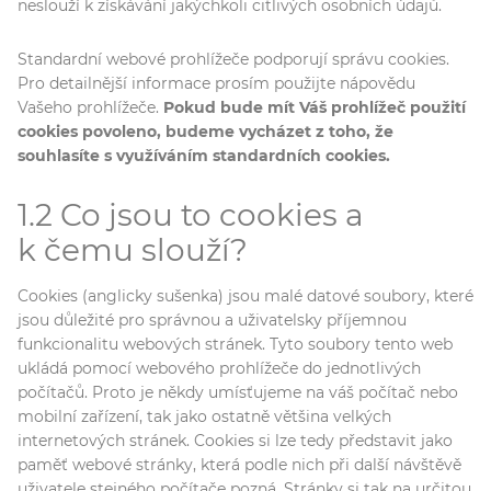
neslouží k získávání jakýchkoli citlivých osobních údajů.
Standardní webové prohlížeče podporují správu cookies.
Pro detailnější informace prosím použijte nápovědu
Vašeho prohlížeče.
Pokud bude mít Váš prohlížeč použití
cookies povoleno, budeme vycházet z toho, že
souhlasíte s využíváním standardních cookies.
1.2 Co jsou to cookies a
k čemu slouží?
Cookies (anglicky sušenka) jsou malé datové soubory, které
jsou důležité pro správnou a uživatelsky příjemnou
funkcionalitu webových stránek. Tyto soubory tento web
ukládá pomocí webového prohlížeče do jednotlivých
počítačů. Proto je někdy umísťujeme na váš počítač nebo
mobilní zařízení, tak jako ostatně většina velkých
internetových stránek. Cookies si lze tedy představit jako
paměť webové stránky, která podle nich při další návštěvě
uživatele stejného počítače pozná. Stránky si tak na určitou