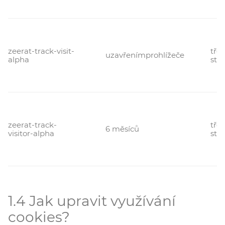
zeerat-track-visit-
třet
uzavřenímprohlížeče
alpha
str
zeerat-track-
třet
6 měsíců
visitor-alpha
str
1.4 Jak upravit využívání
cookies?