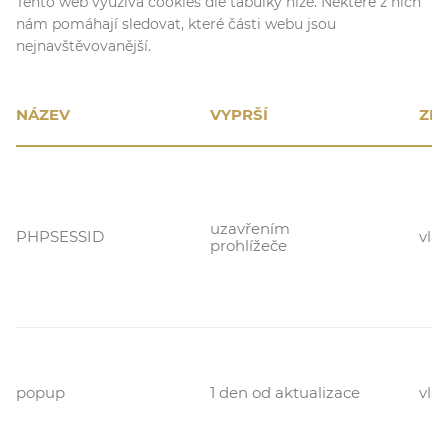
Tento web využívá cookies dle tabulky níže. Některé z nich
nám pomáhají sledovat, které části webu jsou
nejnavštěvovanější.
NÁZEV
VYPRŠÍ
ZD
uzavřením
PHPSESSID
vlas
prohlížeče
popup
1 den od aktualizace
vlas