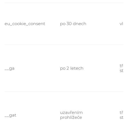
eu_cookie_consent
po 30 dnech
vlas
třet
__ga
po 2 letech
str
uzavřením
třet
__gat
prohlížeče
str