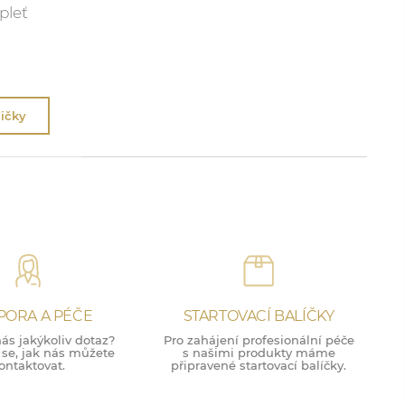
pleť
ičky
PORA A PÉČE
STARTOVACÍ BALÍČKY
ás jakýkoliv dotaz?
Pro zahájení profesionální péče
 se, jak nás můžete
s našimi produkty máme
ontaktovat.
připravené startovací balíčky.