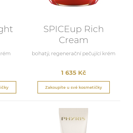
ght
SPICEup Rich
Cream
krém
bohatý, regenerační pečující krém
1 635
Kč
ičky
Zakoupíte u své kosmetičky