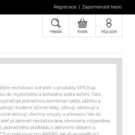
Registrace
Zapomenuté heslo
|
Hledat
Košík
Můj účet
žijte revitalizaci své pleti s produkty SPICEup.
ou do mystického a bohatého světa koření. Tato
 vyznačuje jedinečnou kombinací péče, zážitku a
ívají moderní účinné látky, oživují, obnovují a
vůně aktivují všechny smysly a přenesou Vás do
pleť je zároveň revitalizována, obnovena, rozjasněna
 jedinečného podkladu s aktivními látkami a
CEup exkluzivní pro PHYRIS zaručuje osvěžující