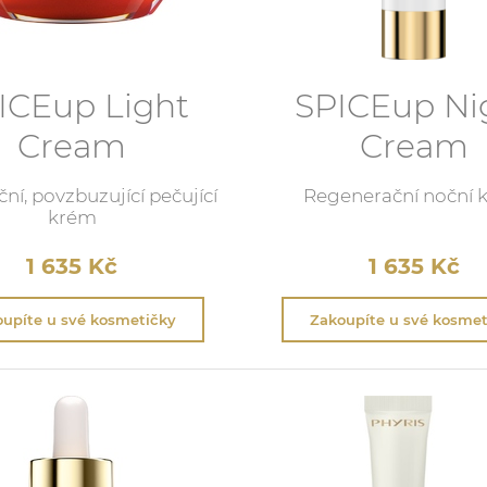
ICEup Light
SPICEup Ni
Cream
Cream
ní, povzbuzující pečující
Regenerační noční 
krém
1 635
Kč
1 635
Kč
upíte u své kosmetičky
Zakoupíte u své kosmet