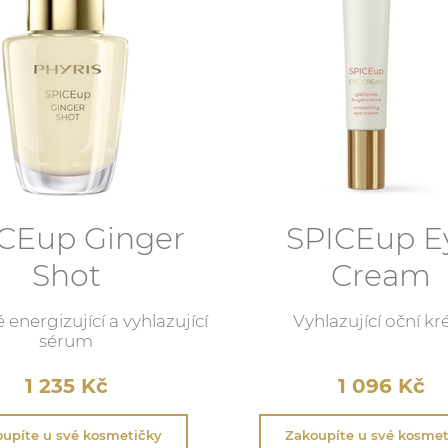
CEup Ginger
SPICEup E
Shot
Cream
energizující a vyhlazující
Vyhlazující oční k
sérum
1 235
Kč
1 096
Kč
upíte u své kosmetičky
Zakoupíte u své kosmet