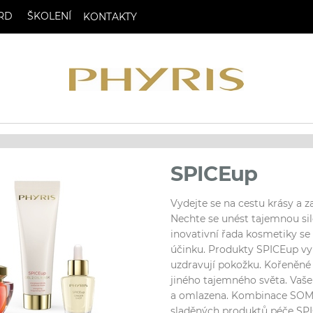
RD
ŠKOLENÍ
KONTAKTY
SPICEup
Vydejte se na cestu krásy a za
Nechte se unést tajemnou sil
inovativní řada kosmetiky se
účinku. Produkty SPICEup využ
uzdravují pokožku. Kořeněné 
jiného tajemného světa. Vaše 
a omlazena. Kombinace SOMI,
sladěných produktů péče SPI