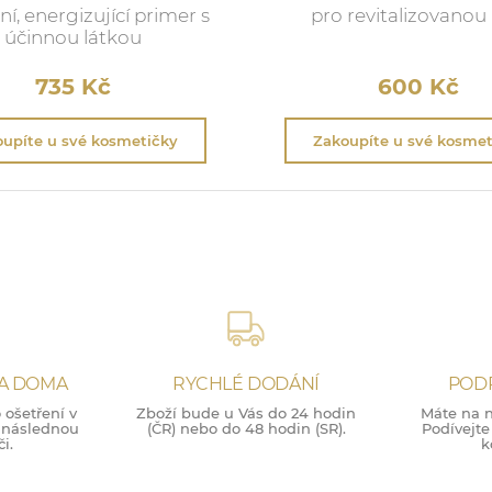
ní, energizující primer s
pro revitalizovanou 
účinnou látkou
735
Kč
600
Kč
upíte u své kosmetičky
Zakoupíte u své kosmet
NA DOMA
RYCHLÉ DODÁNÍ
POD
ošetření v
Zboží bude u Vás do 24 hodin
Máte na n
o následnou
(ČR) nebo do 48 hodin (SR).
Podívejte
i.
k