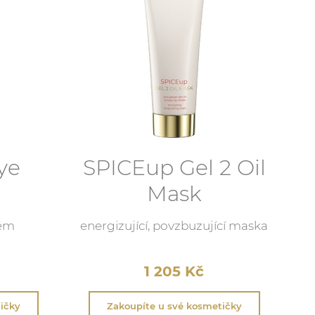
ye
SPICEup Gel 2 Oil
Mask
rém
energizující, povzbuzující maska
1 205
Kč
ičky
Zakoupíte u své kosmetičky