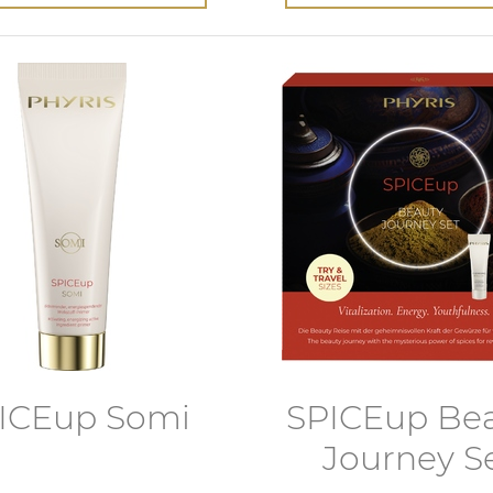
ICEup Somi
SPICEup Be
Journey S