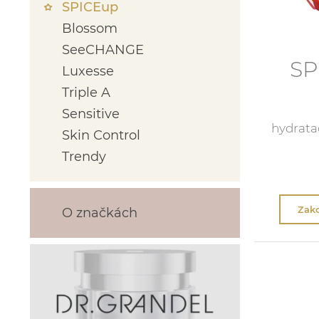
SPICEup
Blossom
SeeCHANGE
SP
Luxesse
Triple A
Sensitive
hydratač
Skin Control
Trendy
Zako
O značkách