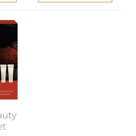
auty
et