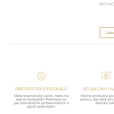
aktivač
Zako
PARTNER PROFESIONÁLŮ
DO SALONU I 
Máte kosmetický salon, nebo ho
Máme produkty pro 
teprve budujete? Podívejte se,
salonu, ale také pr
jak pomáháme profesionálům v
domácí péč
jejich podnikání.