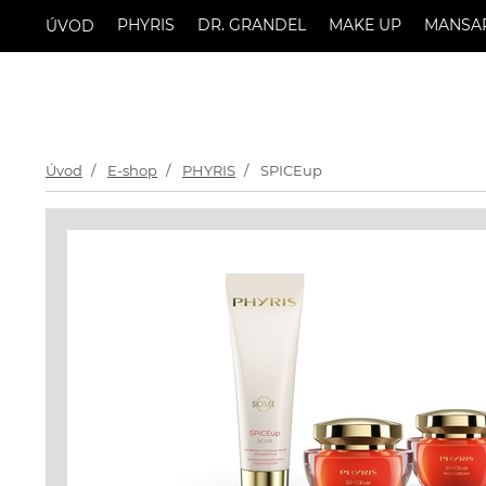
PHYRIS
DR. GRANDEL
MAKE UP
MANSA
ÚVOD
Úvod
E-shop
PHYRIS
SPICEup