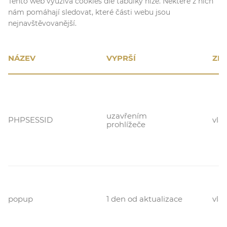
Tento web využívá cookies dle tabulky níže. Některé z nich
nám pomáhají sledovat, které části webu jsou
nejnavštěvovanější.
NÁZEV
VYPRŠÍ
ZD
uzavřením
PHPSESSID
vlas
prohlížeče
popup
1 den od aktualizace
vlas