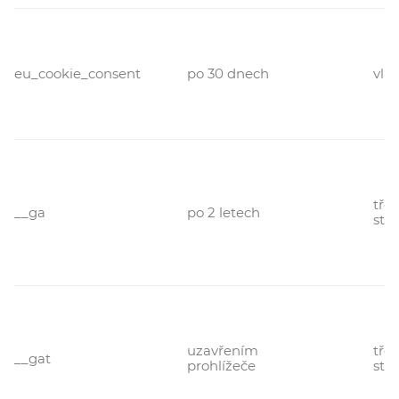
eu_cookie_consent
po 30 dnech
vlas
třet
__ga
po 2 letech
str
uzavřením
třet
__gat
prohlížeče
str