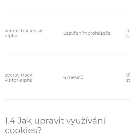
zeerat-track-visit-
třet
uzavřenímprohlížeče
alpha
str
zeerat-track-
třet
6 měsíců
visitor-alpha
str
1.4 Jak upravit využívání
cookies?