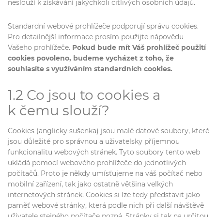
neslouží k získávání jakýchkoli citlivých osobních údajů.
Standardní webové prohlížeče podporují správu cookies.
Pro detailnější informace prosím použijte nápovědu
Vašeho prohlížeče.
Pokud bude mít Váš prohlížeč použití
cookies povoleno, budeme vycházet z toho, že
souhlasíte s využíváním standardních cookies.
1.2 Co jsou to cookies a
k čemu slouží?
Cookies (anglicky sušenka) jsou malé datové soubory, které
jsou důležité pro správnou a uživatelsky příjemnou
funkcionalitu webových stránek. Tyto soubory tento web
ukládá pomocí webového prohlížeče do jednotlivých
počítačů. Proto je někdy umísťujeme na váš počítač nebo
mobilní zařízení, tak jako ostatně většina velkých
internetových stránek. Cookies si lze tedy představit jako
paměť webové stránky, která podle nich při další návštěvě
uživatele stejného počítače pozná. Stránky si tak na určitou