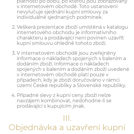
platnosti po dobu, po kterou jsou zobrazovány
v internetovém obchodě. Toto ustanovení
nevylučuje sjednání kupní smlouvy za
individuálně sjednaných podmínek.
Veškerá prezentace zboží umístěná v katalogu
internetového obchodu je informativního
charakteru a prodávající není povinen uzavřít
kupní smlouvu ohledně tohoto zboží.
V internetovém obchodě jsou zveřejněny
informace o nákladech spojených s balením a
dodáním zboží. Informace o nákladech
spojených s balením a dodáním zboží uvedené
v internetovém obchodě platí pouze v
případech, kdy je zboží doručováno v rámci
území České republiky a Slovenské republiky.
Případné slevy z kupní ceny zboží nelze
navzájem kombinovat, nedohodne-li se
prodávající s kupujícím jinak.
III.
Objednávka a uzavření kupní