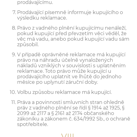
prodávajícímu.
Prodávající písemně informuje kupujícího o
výsledku reklamace.
Právo z vadného plnění kupujícímu nenáleží,
pokud kupující před převzetím věci věděl, že
věc má vadu, anebo pokud kupující vadu sám
způsobil.
V případě oprávněné reklamace má kupující
právo na náhradu účelně vynaložených
nákladů vzniklých v souvislosti s uplatněním
reklamace. Toto právo může kupující u
prodávajícího uplatnit ve lhůtě do jednoho
měsíce po uplynutí záruční doby.
Volbu způsobu reklamace má kupující.
Práva a povinnosti smluvních stran ohledně
práv z vadného plnění se řídí § 1914 až 1925, §
2099 až 2117 a § 2161 až 2174 občanského
zákoníku a zákonem č. 634/1992 Sb., o ochraně
spotřebitele.
VIII.