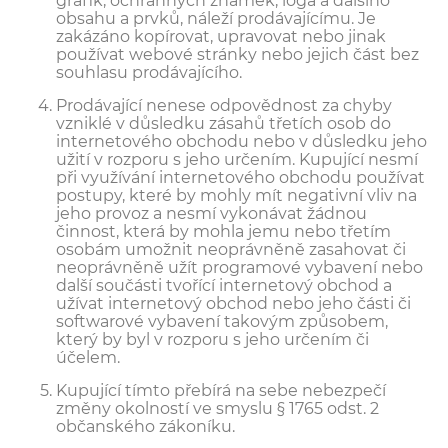
grafik, ochranných známek, loga a dalšího
obsahu a prvků, náleží prodávajícímu. Je
zakázáno kopírovat, upravovat nebo jinak
používat webové stránky nebo jejich část bez
souhlasu prodávajícího.
Prodávající nenese odpovědnost za chyby
vzniklé v důsledku zásahů třetích osob do
internetového obchodu nebo v důsledku jeho
užití v rozporu s jeho určením. Kupující nesmí
při využívání internetového obchodu používat
postupy, které by mohly mít negativní vliv na
jeho provoz a nesmí vykonávat žádnou
činnost, která by mohla jemu nebo třetím
osobám umožnit neoprávněně zasahovat či
neoprávněně užít programové vybavení nebo
další součásti tvořící internetový obchod a
užívat internetový obchod nebo jeho části či
softwarové vybavení takovým způsobem,
který by byl v rozporu s jeho určením či
účelem.
Kupující tímto přebírá na sebe nebezpečí
změny okolností ve smyslu § 1765 odst. 2
občanského zákoníku.