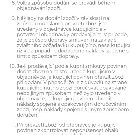
Volba způsobu dodání se provádí během
objednávání zboží.
Náklady na dodání zboží v závislosti na
způsobu odeslání a převzetí zboží jsou
uvedeny v objednávce kupujícího a v
potvrzení objednávky prodávajícím. V případě,
že je způsob dopravy smluven na základě
zvláštního požadavku kupujícího, nese kupující
riziko a případné dodatečné náklady spojené s
tímto způsobem dopravy.
Je-li prodávající podle kupní smlouvy povinen
dodat zboží na místo určené kupujícím v
objednávce, je kupující povinen převzít zboží
při dodání. V případě, že je z důvodů na straně
kupujícího nutno zboží doručovat opakovaně
nebo jiným způsobem, než bylo uvedeno v
objednávce, je kupující povinen uhradit
náklady spojené s opakovaným doručováním
zboží, resp. náklady spojené s jiným způsobem
doručení.
Při převzetí zboží od přepravce je kupující
povinen zkontrolovat neporušenost obalů