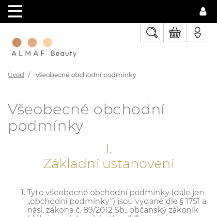
Úvod
Všeobecné obchodní podmínky
Všeobecné obchodní
podmínky
I.
Základní ustanovení
Tyto všeobecné obchodní podmínky (dále jen
„obchodní podmínky“) jsou vydané dle § 1751 a
násl. zákona č. 89/2012 Sb., občanský zákoník