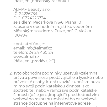
(dále jen „občanský zákoník“)
ALMAF Beauty s.r.o.
IČ: 24226734
DIČ: CZ24226734
se sídlem: Pečárková 176/6, Praha 10
zapsané v obchodním rejstříku vedeném
Městským soudem v Praze, odíl C, vložka
190494.
kontaktní údaje:
email: info@almaf.cz
telefon: 24 24 430 24
www.almaf.cz
(dále jen „prodávající“)
Tyto obchodní podmínky upravují vzájemná
práva a povinnosti prodávajícího a fyzické nebo
právnické osoby, která uzavírá kupní smlouvu
mimo svoji podnikatelskou činnost jako
spotřebitel, nebo v rámci své podnikatelské
činnosti (dále jen: „kupující“) prostřednictvím
webového rozhraní umístěného na webové
stránce dostupné na internetové adrese