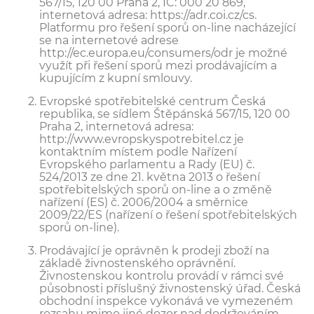
567/15, 120 00 Praha 2, IČ: 000 20 869,
internetová adresa: https://adr.coi.cz/cs.
Platformu pro řešení sporů on-line nacházející
se na internetové adrese
http://ec.europa.eu/consumers/odr je možné
využít při řešení sporů mezi prodávajícím a
kupujícím z kupní smlouvy.
Evropské spotřebitelské centrum Česká
republika, se sídlem Štěpánská 567/15, 120 00
Praha 2, internetová adresa:
http://www.evropskyspotrebitel.cz je
kontaktním místem podle Nařízení
Evropského parlamentu a Rady (EU) č.
524/2013 ze dne 21. května 2013 o řešení
spotřebitelských sporů on-line a o změně
nařízení (ES) č. 2006/2004 a směrnice
2009/22/ES (nařízení o řešení spotřebitelských
sporů on-line).
Prodávající je oprávněn k prodeji zboží na
základě živnostenského oprávnění.
Živnostenskou kontrolu provádí v rámci své
působnosti příslušný živnostenský úřad. Česká
obchodní inspekce vykonává ve vymezeném
rozsahu mimo jiné dozor nad dodržováním