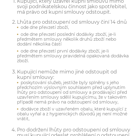
Kupující, který uzavřel kupní smlouvu mimo
svoji podnikatelskou činnost jako spotřebitel,
má právo od kupní smlouvy odstoupit.
Lhůta pro odstoupení od smlouvy činí 14 dnů
ode dne převzetí zboží,
ode dne převzetí poslední dodávky zboží, je-li
předmětem smlouvy několik druhů zboží nebo
dodání několika částí
ode dne převzetí první dodávky zboží, je-li
předmětem smlouvy pravidelná opakovaná dodávka
zboží.
Kupující nemůže mimo jiné odstoupit od
kupní smlouvy:
poskytování služeb, jestliže byly splněny s jeho
předchozím výslovným souhlasem před uplynutím
lhůty pro odstoupení od smlouvy a prodávající před
uzavřením smlouvy sdělil kupujícímu, že v takovém
případě nemá právo na odstoupení od smlouvy,
dodávce zboží v uzavřeném obalu, které kupující z
obalu vyňal a z hygienických důvodů jej není možné
vrátit,
Pro dodržení lhůty pro odstoupení od smlouvy
musí kupující odeslat prohlášení o odstoupení