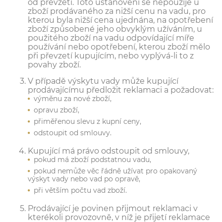
od převzetí. Toto ustanovení se nepoužije u
zboží prodávaného za nižší cenu na vadu, pro
kterou byla nižší cena ujednána, na opotřebení
zboží způsobené jeho obvyklým užíváním, u
použitého zboží na vadu odpovídající míře
používání nebo opotřebení, kterou zboží mělo
při převzetí kupujícím, nebo vyplývá-li to z
povahy zboží.
V případě výskytu vady může kupující
prodávajícímu předložit reklamaci a požadovat:
výměnu za nové zboží,
opravu zboží,
přiměřenou slevu z kupní ceny,
odstoupit od smlouvy.
Kupující má právo odstoupit od smlouvy,
pokud má zboží podstatnou vadu,
pokud nemůže věc řádně užívat pro opakovaný
výskyt vady nebo vad po opravě,
při větším počtu vad zboží.
Prodávající je povinen přijmout reklamaci v
kterékoli provozovně, v níž je přijetí reklamace