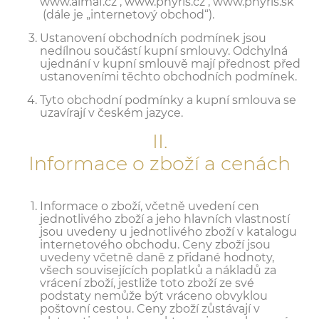
www.almaf.cz , www.phyris.cz , www.phyris.sk
(dále je „internetový obchod“).
Ustanovení obchodních podmínek jsou
nedílnou součástí kupní smlouvy. Odchylná
ujednání v kupní smlouvě mají přednost před
ustanoveními těchto obchodních podmínek.
Tyto obchodní podmínky a kupní smlouva se
uzavírají v českém jazyce.
II.
Informace o zboží a cenách
Informace o zboží, včetně uvedení cen
jednotlivého zboží a jeho hlavních vlastností
jsou uvedeny u jednotlivého zboží v katalogu
internetového obchodu. Ceny zboží jsou
uvedeny včetně daně z přidané hodnoty,
všech souvisejících poplatků a nákladů za
vrácení zboží, jestliže toto zboží ze své
podstaty nemůže být vráceno obvyklou
poštovní cestou. Ceny zboží zůstávají v