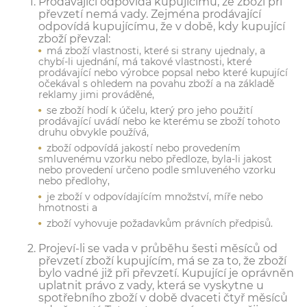
Prodávající odpovídá kupujícímu, že zboží při
převzetí nemá vady. Zejména prodávající
odpovídá kupujícímu, že v době, kdy kupující
zboží převzal:
má zboží vlastnosti, které si strany ujednaly, a
chybí-li ujednání, má takové vlastnosti, které
prodávající nebo výrobce popsal nebo které kupující
očekával s ohledem na povahu zboží a na základě
reklamy jimi prováděné,
se zboží hodí k účelu, který pro jeho použití
prodávající uvádí nebo ke kterému se zboží tohoto
druhu obvykle používá,
zboží odpovídá jakostí nebo provedením
smluvenému vzorku nebo předloze, byla-li jakost
nebo provedení určeno podle smluveného vzorku
nebo předlohy,
je zboží v odpovídajícím množství, míře nebo
hmotnosti a
zboží vyhovuje požadavkům právních předpisů.
Projeví-li se vada v průběhu šesti měsíců od
převzetí zboží kupujícím, má se za to, že zboží
bylo vadné již při převzetí. Kupující je oprávněn
uplatnit právo z vady, která se vyskytne u
spotřebního zboží v době dvaceti čtyř měsíců