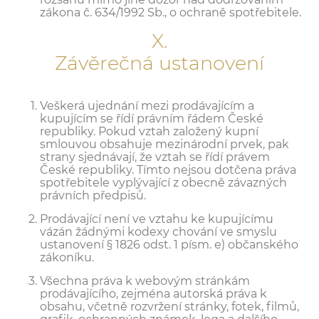
zákona č. 634/1992 Sb., o ochraně spotřebitele.
X.
Závěrečná ustanovení
Veškerá ujednání mezi prodávajícím a
kupujícím se řídí právním řádem České
republiky. Pokud vztah založený kupní
smlouvou obsahuje mezinárodní prvek, pak
strany sjednávají, že vztah se řídí právem
České republiky. Tímto nejsou dotčena práva
spotřebitele vyplývající z obecně závazných
právních předpisů.
Prodávající není ve vztahu ke kupujícímu
vázán žádnými kodexy chování ve smyslu
ustanovení § 1826 odst. 1 písm. e) občanského
zákoníku.
Všechna práva k webovým stránkám
prodávajícího, zejména autorská práva k
obsahu, včetně rozvržení stránky, fotek, filmů,