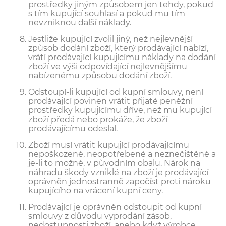
prostředky jiným způsobem jen tehdy, pokud
s tím kupující souhlasí a pokud mu tím
nevzniknou další náklady.
Jestliže kupující zvolil jiný, než nejlevnější
způsob dodání zboží, který prodávající nabízí,
vrátí prodávající kupujícímu náklady na dodání
zboží ve výši odpovídající nejlevnějšímu
nabízenému způsobu dodání zboží.
Odstoupí-li kupující od kupní smlouvy, není
prodávající povinen vrátit přijaté peněžní
prostředky kupujícímu dříve, než mu kupující
zboží předá nebo prokáže, že zboží
prodávajícímu odeslal.
Zboží musí vrátit kupující prodávajícímu
nepoškozené, neopotřebené a neznečištěné a
je-li to možné, v původním obalu. Nárok na
náhradu škody vzniklé na zboží je prodávající
oprávněn jednostranně započíst proti nároku
kupujícího na vrácení kupní ceny.
Prodávající je oprávněn odstoupit od kupní
smlouvy z důvodu vyprodání zásob,
nedostupnosti zboží, anebo když výrobce,