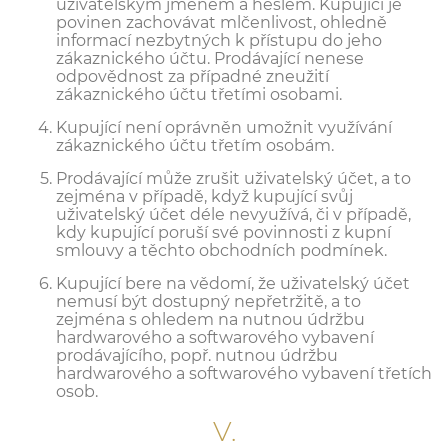
uživatelským jménem a heslem. Kupující je
povinen zachovávat mlčenlivost, ohledně
informací nezbytných k přístupu do jeho
zákaznického účtu. Prodávající nenese
odpovědnost za případné zneužití
zákaznického účtu třetími osobami.
Kupující není oprávněn umožnit využívání
zákaznického účtu třetím osobám.
Prodávající může zrušit uživatelský účet, a to
zejména v případě, když kupující svůj
uživatelský účet déle nevyužívá, či v případě,
kdy kupující poruší své povinnosti z kupní
smlouvy a těchto obchodních podmínek.
Kupující bere na vědomí, že uživatelský účet
nemusí být dostupný nepřetržitě, a to
zejména s ohledem na nutnou údržbu
hardwarového a softwarového vybavení
prodávajícího, popř. nutnou údržbu
hardwarového a softwarového vybavení třetích
osob.
V.