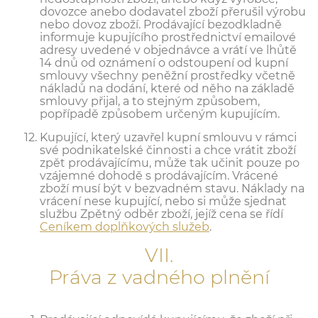
dovozce anebo dodavatel zboží přerušil výrobu
nebo dovoz zboží. Prodávající bezodkladně
informuje kupujícího prostřednictví emailové
adresy uvedené v objednávce a vrátí ve lhůtě
14 dnů od oznámení o odstoupení od kupní
smlouvy všechny peněžní prostředky včetně
nákladů na dodání, které od něho na základě
smlouvy přijal, a to stejným způsobem,
popřípadě způsobem určeným kupujícím.
Kupující, který uzavřel kupní smlouvu v rámci
své podnikatelské činnosti a chce vrátit zboží
zpět prodávajícímu, může tak učinit pouze po
vzájemné dohodě s prodávajícím. Vrácené
zboží musí být v bezvadném stavu. Náklady na
vrácení nese kupující, nebo si může sjednat
službu Zpětný odběr zboží, jejíž cena se řídí
Ceníkem doplňkových služeb
.
VII.
Práva z vadného plnění