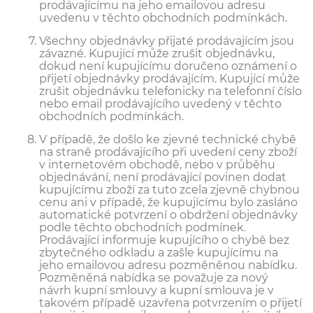
prodávajícímu na jeho emailovou adresu
uvedenu v těchto obchodních podmínkách.
Všechny objednávky přijaté prodávajícím jsou
závazné. Kupující může zrušit objednávku,
dokud není kupujícímu doručeno oznámení o
přijetí objednávky prodávajícím. Kupující může
zrušit objednávku telefonicky na telefonní číslo
nebo email prodávajícího uvedený v těchto
obchodních podmínkách.
V případě, že došlo ke zjevné technické chybě
na straně prodávajícího při uvedení ceny zboží
v internetovém obchodě, nebo v průběhu
objednávání, není prodávající povinen dodat
kupujícímu zboží za tuto zcela zjevně chybnou
cenu ani v případě, že kupujícímu bylo zasláno
automatické potvrzení o obdržení objednávky
podle těchto obchodních podmínek.
Prodávající informuje kupujícího o chybě bez
zbytečného odkladu a zašle kupujícímu na
jeho emailovou adresu pozměněnou nabídku.
Pozměněná nabídka se považuje za nový
návrh kupní smlouvy a kupní smlouva je v
takovém případě uzavřena potvrzením o přijetí