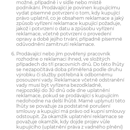
možné, případně i v sídle nebo místě
podnikání. Prodávající je povinen kupujícímu
vydat písemné potvrzení o tom, kdy kupující
právo uplatnil, co je obsahem reklamace a jaký
způsob vyřízení reklamace kupující požaduje,
jakož i potvrzení o datu a způsobu vyřízení
reklamace, včetně potvrzení o provedení
opravy a době jejího trvání, případně písemné
odůvodnění zamítnutí reklamace.
Prodávající nebo jím pověřený pracovník
rozhodne o reklamaci ihned, ve složitých
případech do tří pracovních dnů. Do této lhůty
se nezapočítává doba přiměřená podle druhu
výrobku či služby potřebná k odbornému
posouzení vady. Reklamace včetně odstranění
vady musí být vyřízena bezodkladně,
nejpozději do 30 dnů ode dne uplatnění
reklamace, pokud se prodávající s kupujícím
nedohodne na delší lhůtě. Marné uplynutí této
lhůty se považuje za podstatné porušení
smlouvy a kupující má právo od kupní smlouvy
odstoupit. Za okamžik uplatnění reklamace se
považuje okamžik, kdy dojde projev vůle
kupujícího (uplatnění práva z vadného plnění)