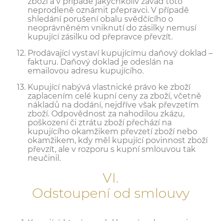
zboží a v případě jakýchkoliv závad toto
neprodleně oznámit přepravci. V případě
shledání porušení obalu svědčícího o
neoprávněném vniknutí do zásilky nemusí
kupující zásilku od přepravce převzít.
Prodávající vystaví kupujícímu daňový doklad –
fakturu. Daňový doklad je odeslán na
emailovou adresu kupujícího.
Kupující nabývá vlastnické právo ke zboží
zaplacením celé kupní ceny za zboží, včetně
nákladů na dodání, nejdříve však převzetím
zboží. Odpovědnost za nahodilou zkázu,
poškození či ztrátu zboží přechází na
kupujícího okamžikem převzetí zboží nebo
okamžikem, kdy měl kupující povinnost zboží
převzít, ale v rozporu s kupní smlouvou tak
neučinil.
VI.
Odstoupení od smlouvy