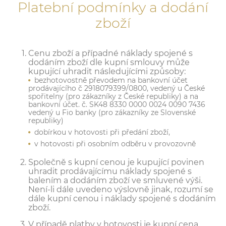
Platební podmínky a dodání
zboží
Cenu zboží a případné náklady spojené s
dodáním zboží dle kupní smlouvy může
kupující uhradit následujícími způsoby:
bezhotovostně převodem na bankovní účet
prodávajícího č 2918079399/0800, vedený u České
spořitelny (pro zákazníky z České republiky) a na
bankovní účet. č. SK48 8330 0000 0024 0090 7436
vedený u Fio banky (pro zákazníky ze Slovenské
republiky)
dobírkou v hotovosti při předání zboží,
v hotovosti při osobním odběru v provozovně
Společně s kupní cenou je kupující povinen
uhradit prodávajícímu náklady spojené s
balením a dodáním zboží ve smluvené výši.
Není-li dále uvedeno výslovně jinak, rozumí se
dále kupní cenou i náklady spojené s dodáním
zboží.
V případě platby v hotovosti je kupní cena