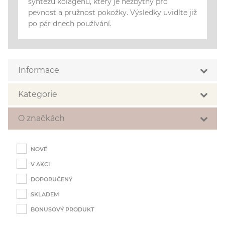
syntézu kolagenu, který je nezbytný pro
pevnost a pružnost pokožky. Výsledky uvidíte již
po pár dnech používání.
Informace
Letní inspirace
Kategorie
Profesionální produkty
Čištění
O značkách
Ampule
O značkách
Ampule Excellence
NOVÉ
Smart Nature
V AKCI
Elements of Nature
DOPORUČENÝ
Hydro Active
SKLADEM
Vitamin Infusion
BONUSOVÝ PRODUKT
Pro Collagen