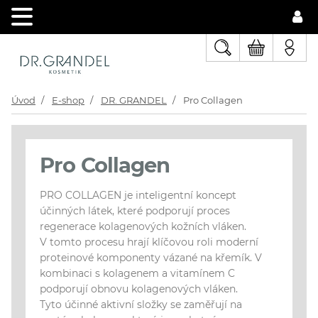
Úvod
E-shop
DR. GRANDEL
Pro Collagen
Pro Collagen
PRO COLLAGEN je inteligentní koncept
účinných látek, které podporují proces
regenerace kolagenových kožních vláken.
V tomto procesu hrají klíčovou roli moderní
proteinové komponenty vázané na křemík. V
kombinaci s kolagenem a vitamínem C
podporují obnovu kolagenových vláken.
Tyto účinné aktivní složky se zaměřují na