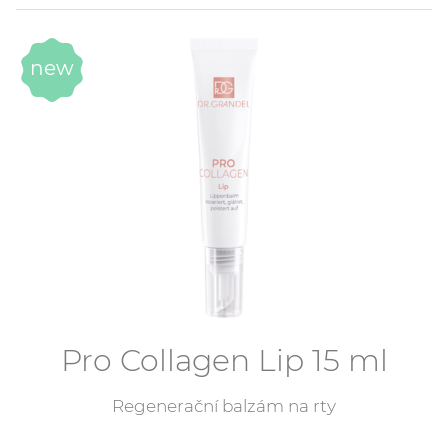
Beautygen
High Excellence
new
Timeless
Nutri Sensation
Experts
Puricode
Sensicode
Pro Collagen Lip 15 ml
Regenerační balzám na rty