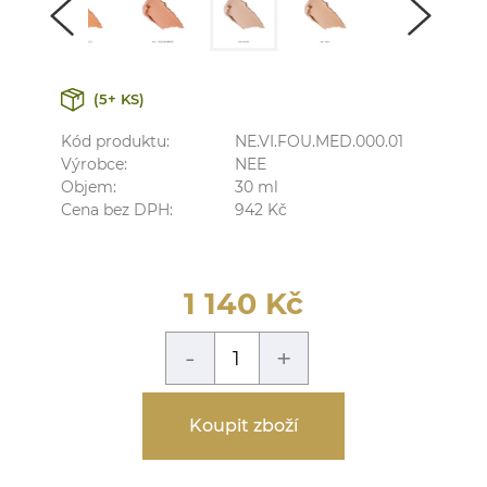
(5+ KS)
Kód produktu:
NE.VI.FOU.MED.000.01
Výrobce:
NEE
Objem:
30
ml
Cena bez DPH:
942
Kč
1 140
Kč
-
+
Koupit zboží