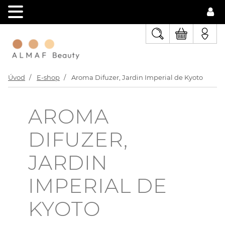
Úvod
E-shop
Aroma Difuzer, Jardin Imperial de Kyoto
AROMA
DIFUZER,
JARDIN
IMPERIAL DE
KYOTO