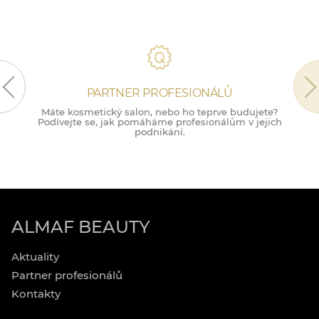
PARTNER PROFESIONÁLŮ
Máte kosmetický salon, nebo ho teprve budujete?
M
Podívejte se, jak pomáháme profesionálům v jejich
podnikání.
ALMAF BEAUTY
Aktuality
Partner profesionálů
Kontakty