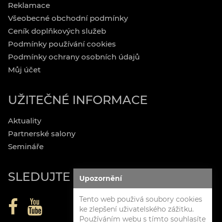
Reklamace
Všeobecné obchodní podmínky
Ceník doplňkových služeb
Podmínky používání cookies
Podmínky ochrany osobních údajů
Můj účet
UŽITEČNÉ INFORMACE
Aktuality
Partnerské salony
Semináře
SLEDUJTE NÁS
Upozornění
Tento web použivá soubory cookies
ke zlepšení uživatelského zážitku.
Používáním webu s tímto souhlasíte