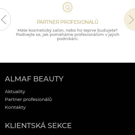
PARTNER PROFESIONÁLŮ
Máte kosmetický salon, nebo ho teprve budujete?
M
Podívejte se, jak pomáháme profesionálům v jejich
podnikání.
ALMAF BEAUTY
Aktuality
Partner profesionálů
Kontakty
KLIENTSKÁ SEKCE