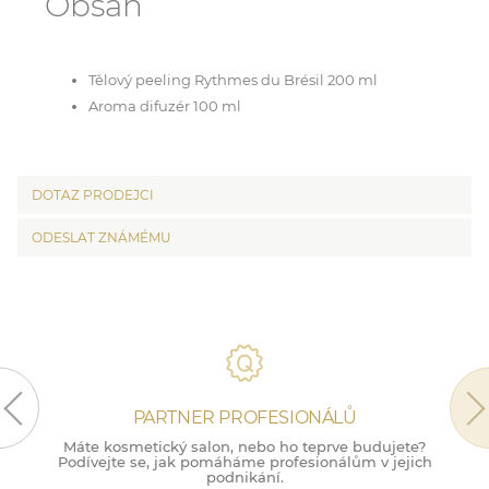
Obsah
Tělový peeling Rythmes du Brésil 200 ml
Aroma difuzér 100 ml
DOTAZ PRODEJCI
ODESLAT ZNÁMÉMU
PARTNER PROFESIONÁLŮ
Máte kosmetický salon, nebo ho teprve budujete?
M
Podívejte se, jak pomáháme profesionálům v jejich
podnikání.