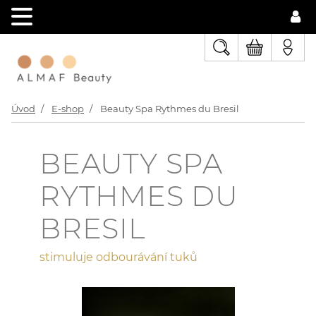
Úvod
E-shop
Beauty Spa Rythmes du Bresil
BEAUTY SPA
RYTHMES DU
BRESIL
stimuluje odbourávání tuků