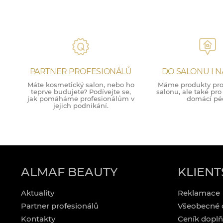
PARTNER PROFESIONÁLŮ
DO SALONU I 
Máte kosmetický salon, nebo ho
Máme produkty pro 
teprve budujete? Podívejte se,
salonu, ale také pr
jak pomáháme profesionálům v
domácí péč
jejich podnikání.
ALMAF BEAUTY
KLIENT
Aktuality
Reklamace
Partner profesionálů
Všeobecné 
Kontakty
Ceník doplň