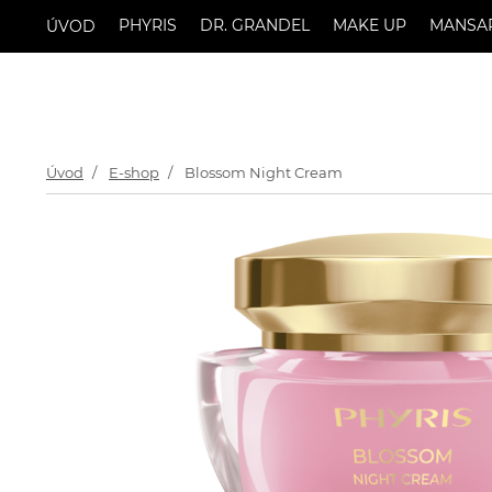
PHYRIS
DR. GRANDEL
MAKE UP
MANSA
ÚVOD
Úvod
E-shop
Blossom Night Cream