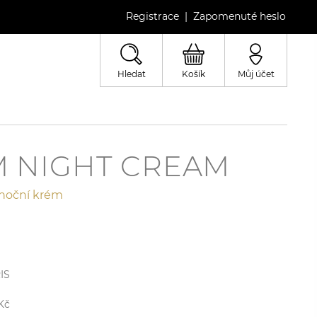
Registrace
Zapomenuté heslo
|
Hledat
Košík
Můj účet
 NIGHT CREAM
 noční krém
IS
l
Kč