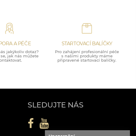
PORA A PÉČE
STARTOVACÍ BALÍČKY
ás jakýkoliv dotaz?
Pro zahájení profesionální péče
 se, jak nás můžete
s našimi produkty máme
ontaktovat.
připravené startovací balíčky.
SLEDUJTE NÁS