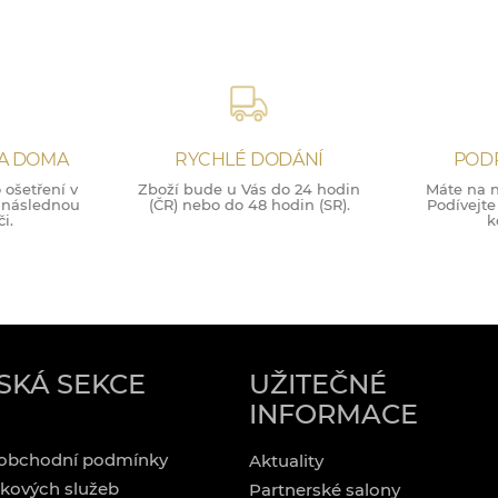
NA DOMA
RYCHLÉ DODÁNÍ
POD
ošetření v
Zboží bude u Vás do 24 hodin
Máte na n
o následnou
(ČR) nebo do 48 hodin (SR).
Podívejte
i.
k
SKÁ SEKCE
UŽITEČNÉ
INFORMACE
obchodní podmínky
Aktuality
kových služeb
Partnerské salony