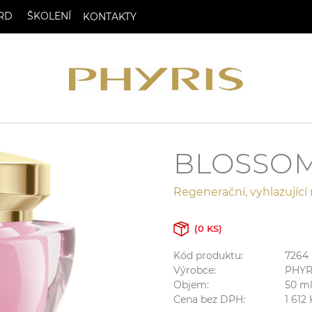
RD
ŠKOLENÍ
KONTAKTY
BLOSSOM
Regenerační, vyhlazující
(0 KS)
Kód produktu:
7264
Výrobce:
PHYR
Objem:
50
m
Cena bez DPH:
1 612