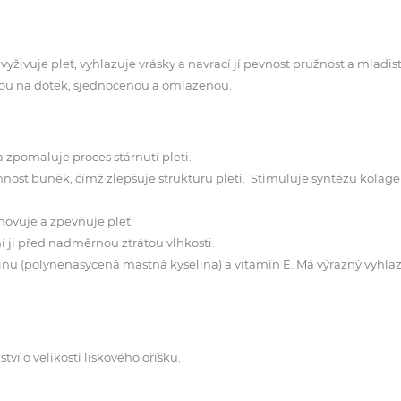
živuje pleť, vyhlazuje vrásky a navrací jí pevnost pružnost a mladis
kou na dotek, sjednocenou a omlazenou.
 zpomaluje proces stárnutí pleti.
nost buněk, čímž zlepšuje strukturu pleti. Stimuluje syntézu kolage
novuje a zpevňuje pleť.
í ji před nadměrnou ztrátou vlhkosti.
inu (polynenasycená mastná kyselina) a vitamín E. Má výrazný vyhlaz
tví o velikosti lískového oříšku.