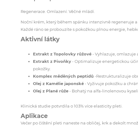
Regenerace. Omlazení. Věčné mládí.
Noční krém, který během spánku intenzivně regeneruje a vy
Každé ráno se probouzíte s pokožkou plnou energie, heb
Aktivní látky
Extrakt z Topolovky růžové
- Vyhlazuje, omlazuje a
Extrakt z Pivoňky
- Optimalizuje energetickou účin
pokožky.
Komplex měděných peptidů
-Restrukturalizuje ob
Olej z Kamélie japonské
- Vyživuje pokožku a chrán
Olej z Plané růže
- Bohatý na alfa-linolenovou kysel
Klinická studie potvrdila o 103% více elasticity pleti.
Aplikace
Večer po čištění pleti naneste na obličej, krk a dekolt množs