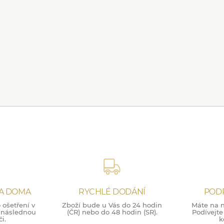
NA DOMA
RYCHLÉ DODÁNÍ
POD
ošetření v
Zboží bude u Vás do 24 hodin
Máte na n
o následnou
(ČR) nebo do 48 hodin (SR).
Podívejte
i.
k