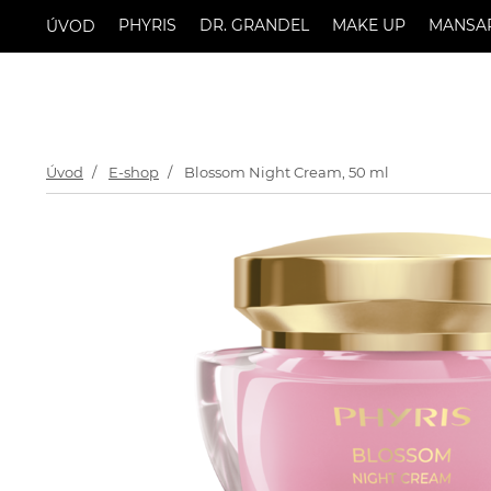
PHYRIS
DR. GRANDEL
MAKE UP
MANSA
ÚVOD
Úvod
E-shop
Blossom Night Cream, 50 ml