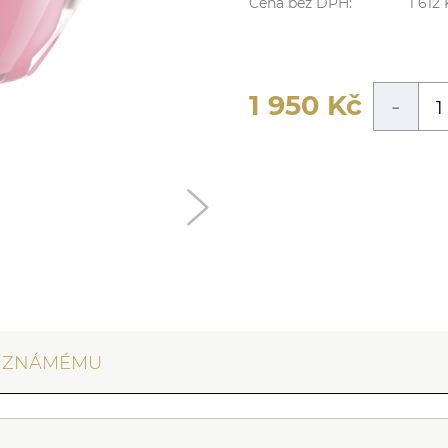
Cena bez DPH:
1 612
1 950
Kč
-
T ZNÁMÉMU