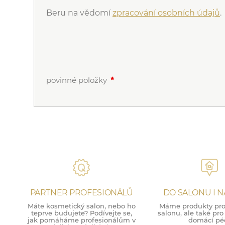
Beru na vědomí
zpracování osobních údajů
.
povinné položky
PARTNER PROFESIONÁLŮ
DO SALONU I 
Máte kosmetický salon, nebo ho
Máme produkty pro 
teprve budujete? Podívejte se,
salonu, ale také pr
jak pomáháme profesionálům v
domácí péč