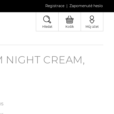
Registrace
Zapomenuté heslo
|
Hledat
Košík
Můj účet
 NIGHT CREAM,
IS
l