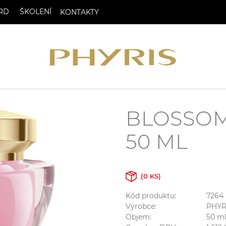
RD
ŠKOLENÍ
KONTAKTY
BLOSSOM
50 ML
(0 KS)
Kód produktu:
7264
Výrobce:
PHYR
Objem:
50
m