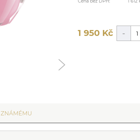
Cena bez DPH:
1 612
1 950
Kč
-
T ZNÁMÉMU