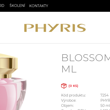
RD
ŠKOLENÍ
KONTAKTY
BLOSSOM
ML
(0 KS)
Kód produktu:
7254
Výrobce:
PHYR
Objem:
50
m