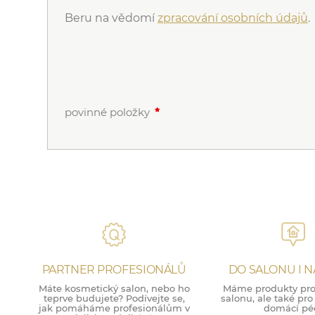
Beru na vědomí
zpracování osobních údajů
.
povinné položky
PARTNER PROFESIONÁLŮ
DO SALONU I 
Máte kosmetický salon, nebo ho
Máme produkty pro 
teprve budujete? Podívejte se,
salonu, ale také pr
jak pomáháme profesionálům v
domácí péč