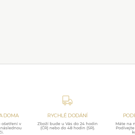
NA DOMA
RYCHLÉ DODÁNÍ
POD
ošetření v
Zboží bude u Vás do 24 hodin
Máte na n
o následnou
(ČR) nebo do 48 hodin (SR).
Podívejte
i.
k