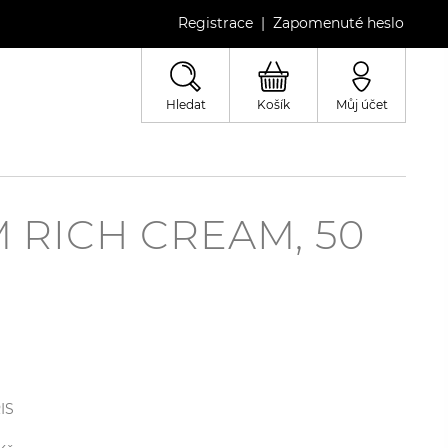
Registrace
Zapomenuté heslo
|
Hledat
Košík
Můj účet
 RICH CREAM, 50
IS
l