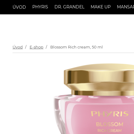
PHYRIS
DR. GRANDEL
MAKE UP
MANSA
ÚVOD
Úvod
E-shop
Blossom Rich cream, 50 ml