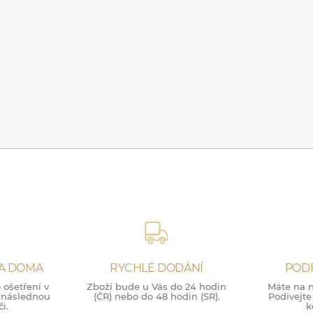
NA DOMA
RYCHLÉ DODÁNÍ
POD
ošetření v
Zboží bude u Vás do 24 hodin
Máte na n
o následnou
(ČR) nebo do 48 hodin (SR).
Podívejte
i.
k