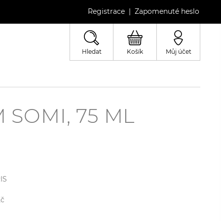
Registrace
Zapomenuté heslo
|
Hledat
Košík
Můj účet
SOMI, 75 ML
IS
č