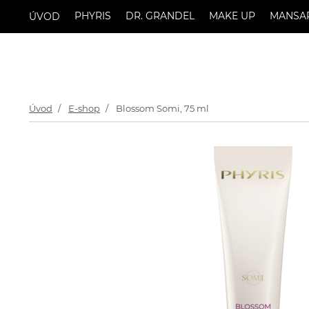
PHYRIS
DR. GRANDEL
MAKE UP
MANSA
ÚVOD
Úvod
E-shop
Blossom Somi, 75 ml