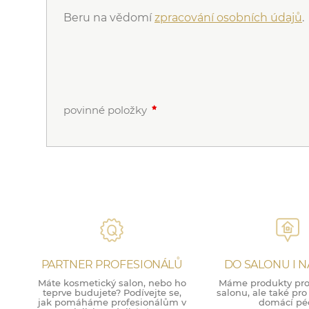
Beru na vědomí
zpracování osobních údajů
.
povinné položky
PARTNER PROFESIONÁLŮ
DO SALONU I 
Máte kosmetický salon, nebo ho
Máme produkty pro 
teprve budujete? Podívejte se,
salonu, ale také pr
jak pomáháme profesionálům v
domácí péč