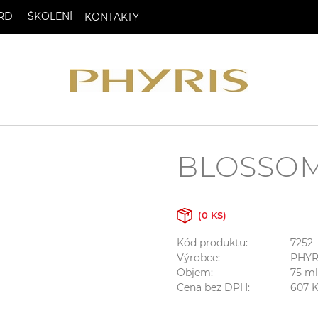
RD
ŠKOLENÍ
KONTAKTY
BLOSSOM 
(0 KS)
Kód produktu:
7252
Výrobce:
PHYR
Objem:
75
ml
Cena bez DPH:
607
K