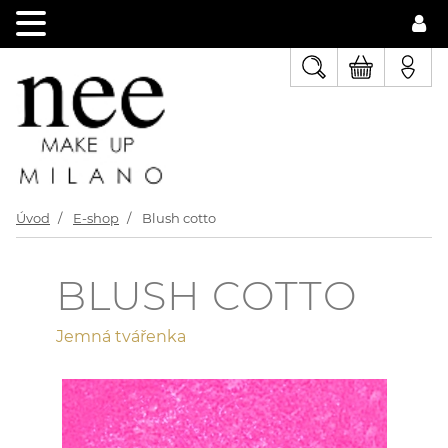
Úvod
E-shop
Blush cotto
BLUSH COTTO
Jemná tvářenka