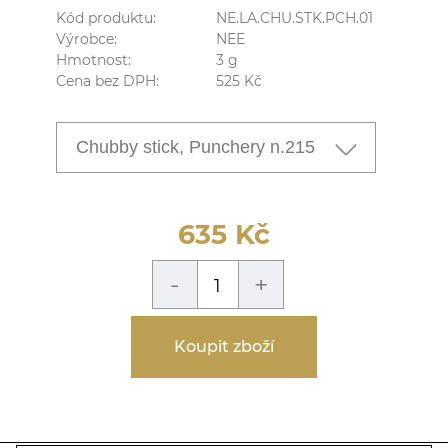
Kód produktu:
NE.LA.CHU.STK.PCH.01
Výrobce:
NEE
Hmotnost:
3
g
Cena bez DPH:
525
Kč
Chubby stick, Punchery n.215
635
Kč
-
+
Koupit zboží