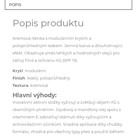
POPIS
Popis produktu
Krémová rtěnka s modulárním krytím a
poloprůhledným leskem. Jemná barva a dlouhotrvající
efekt. Obsahuje směs lehkých a hodnotných olejů pro
zářivý finiš a ochranu rtů (SPF 15).
Krytí
: modulární
Finish
: lesklý, poloprůhledný
Textura
: krémová
Hlavní výhody:
Inovativní aktivní složky vyživují a zvětšují objem rtů s
okamžitým plněním. Jojobový a mandlový olej spolu s
vitaminem E zabraňují stárnutí díky vyživujícím a
antioxidačním účinkům. Snadná aplikace díky chubby
formátu, vhodná pro všechny typy pleti a použití během