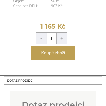
Objem:
50
ml
Cena bez DPH:
963
Kč
1 165
Kč
-
+
Koupit zboží
DOTAZ PRODEJCI
Dotaz prodejci