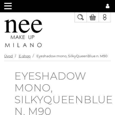
Úvod
E-shop
Eyeshadow mono, SilkyQueenBlue n. M90
EYESHADOW
MONO,
SILKYQUEENBLUE
N. M90