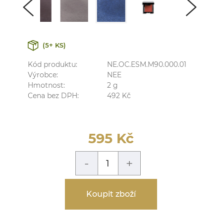
(5+ KS)
Kód produktu:
NE.OC.ESM.M90.000.01
Výrobce:
NEE
Hmotnost:
2
g
Cena bez DPH:
492
Kč
595
Kč
-
+
Koupit zboží