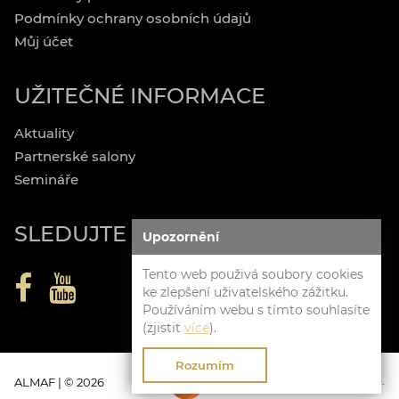
Podmínky ochrany osobních údajů
Můj účet
UŽITEČNÉ INFORMACE
Aktuality
Partnerské salony
Semináře
SLEDUJTE NÁS
Upozornění
Tento web použivá soubory cookies
ke zlepšení uživatelského zážitku.
Používáním webu s tímto souhlasíte
(zjistit
více
).
Rozumím
Clevero.
Chytrý eshop na míru.
ALMAF | © 2026