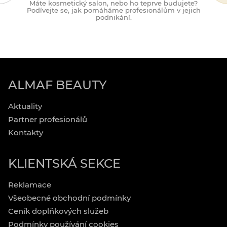
Máte kosmetický salon, nebo ho teprve budujete?
M
Podívejte se, jak pomáháme profesionálům v jejich
podnikání.
ALMAF BEAUTY
Aktuality
Partner profesionálů
Kontakty
KLIENTSKÁ SEKCE
Reklamace
Všeobecné obchodní podmínky
Ceník doplňkových služeb
Podmínky používání cookies