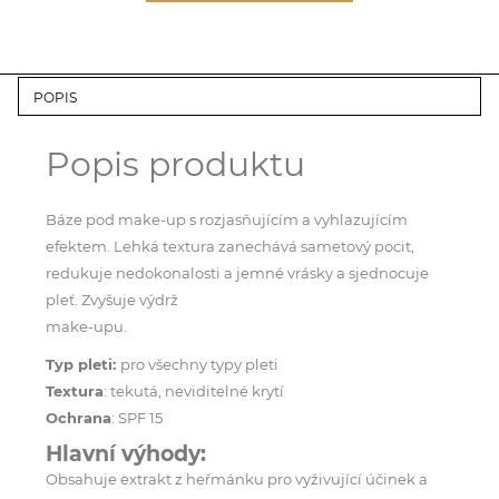
POPIS
Popis produktu
Báze pod make-up s rozjasňujícím a vyhlazujícím
efektem. Lehká textura zanechává sametový pocit,
redukuje nedokonalosti a jemné vrásky a sjednocuje
pleť. Zvyšuje výdrž
make-upu.
Typ pleti:
pro všechny typy pleti
Textura
: tekutá, neviditelné krytí
Ochrana
: SPF 15
Hlavní výhody:
Obsahuje extrakt z heřmánku pro vyživující účinek a