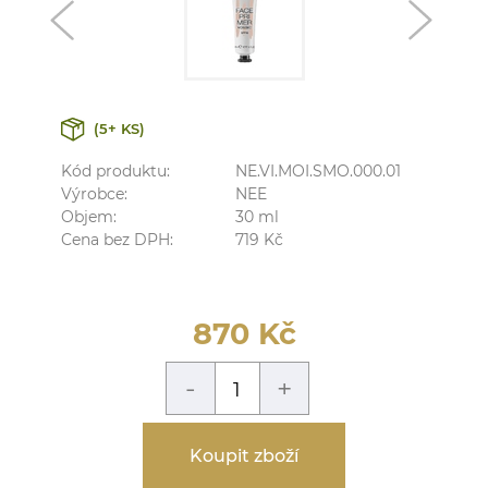
(5+ KS)
Kód produktu:
NE.VI.MOI.SMO.000.01
Výrobce:
NEE
Objem:
30
ml
Cena bez DPH:
719
Kč
870
Kč
-
+
Koupit zboží