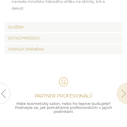
naneste množství lískového oříšku na obličej, krk a
dekolt.
SLOŽENÍ
DOTAZ PRODEJCI
ODESLAT ZNÁMÉMU
PARTNER PROFESIONÁLŮ
Máte kosmetický salon, nebo ho teprve budujete?
M
Podívejte se, jak pomáháme profesionálům v jejich
podnikání.