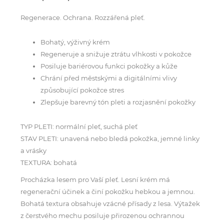
Regenerace. Ochrana. Rozzářená pleť.
Bohatý, výživný krém
Regeneruje a snižuje ztrátu vlhkosti v pokožce
Posiluje bariérovou funkci pokožky a kůže
Chrání před městskými a digitálními vlivy
způsobující pokožce stres
Zlepšuje barevný tón pleti a rozjasnění pokožky
TYP PLETI: normální pleť, suchá pleť
STAV PLETI: ​​unavená nebo bledá pokožka, jemné linky
a vrásky
TEXTURA: bohatá
Procházka lesem pro Vaší pleť. Lesní krém má
regenerační účinek a činí pokožku hebkou a jemnou.
Bohatá textura obsahuje vzácné přísady z lesa. Výtažek
z čerstvého mechu posiluje přirozenou ochrannou