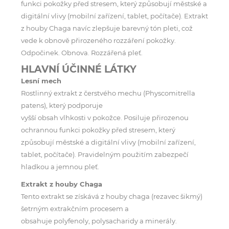
funkci pokožky před stresem, který způsobují městské a
digitální vlivy (mobilní zařízení, tablet, počítače). Extrakt
z houby Chaga navíc zlepšuje barevný tón pleti, což
vede k obnově přirozeného rozzáření pokožky.
Odpočinek. Obnova. Rozzářená pleť.
HLAVNÍ ÚČINNÉ LÁTKY
Lesní mech
Rostlinný extrakt z čerstvého mechu (Physcomitrella
patens), který podporuje
vyšší obsah vlhkosti v pokožce. Posiluje přirozenou
ochrannou funkci pokožky před stresem, který
způsobují městské a digitální vlivy (mobilní zařízení,
tablet, počítače). Pravidelným použitím zabezpečí
hladkou a jemnou pleť.
Extrakt z houby Chaga
Tento extrakt se získává z houby chaga (rezavec šikmý)
šetrným extrakčním procesem a
obsahuje polyfenoly, polysacharidy a minerály.