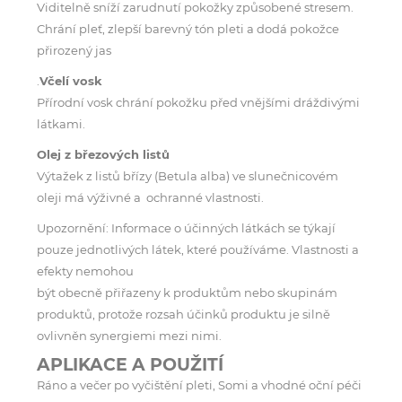
Viditelně sníží zarudnutí pokožky způsobené stresem.
Chrání pleť, zlepší barevný tón pleti a dodá pokožce
přirozený jas
.
Včelí vosk
Přírodní vosk chrání pokožku před vnějšími dráždivými
látkami.
Olej z březových listů
Výtažek z listů břízy (Betula alba) ve slunečnicovém
oleji má výživné a ochranné vlastnosti.
Upozornění: Informace o účinných látkách se týkají
pouze jednotlivých látek, které používáme. Vlastnosti a
efekty nemohou
být obecně přiřazeny k produktům nebo skupinám
produktů, protože rozsah účinků produktu je silně
ovlivněn synergiemi mezi nimi.
APLIKACE A POUŽITÍ
Ráno a večer po vyčištění pleti, Somi a vhodné oční péči