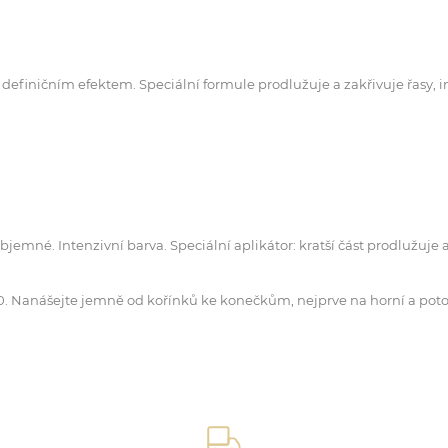
efiničním efektem. Speciální formule prodlužuje a zakřivuje řasy, 
emné. Intenzivní barva. Speciální aplikátor: kratší část prodlužuje a d
0. Nanášejte jemně od kořínků ke konečkům, nejprve na horní a poto