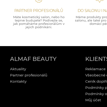
PARTNER PROFESIONÁLŮ
DO SALONU I 
Máte kosmetický salon, nebo ho
Máme produkty pro 
teprve budujete? Podívejte se,
salonu, ale také pr
jak pomáháme profesionálům v
domácí péč
jejich podnikání.
ALMAF BEAUTY
KLIENT
Aktuality
Reklamace
Partner profesionálů
Všeobecné 
Kontakty
Ceník doplň
Podmínky p
Podmínky o
Můj účet