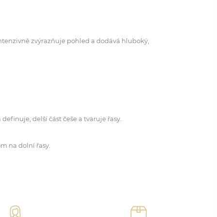
intenzivně zvýrazňuje pohled a dodává hluboký,
efinuje, delší část češe a tvaruje řasy.
m na dolní řasy.