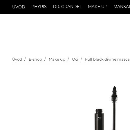
PHYRIS
DR. GRANDEL
MAKE UP
MANSA
ÚVOD
Úvod
E-shop
Make up
Oči
Full black divine masca