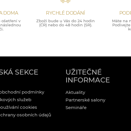
NA DOMA
RYCHLÉ DODÁNÍ
POD
ošetření v
Zboží bude u Vás do 24 hodin
Máte na n
o následnou
(ČR) nebo do 48 hodin (SR).
Podívejte
i.
k
SKÁ SEKCE
UŽITEČNÉ
INFORMACE
obchodní podmínky
Aktuality
kových služeb
Partnerské salony
oužívání cookies
Semináře
chrany osobních údajů