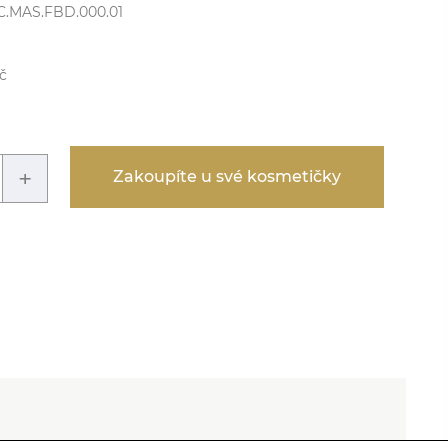
C.MAS.FBD.000.01
č
+
Zakoupíte u své kosmetičky