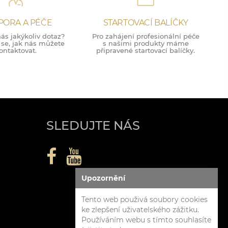
PORA A PÉČE
STARTOVACÍ BALÍČKY
ás jakýkoliv dotaz?
Pro zahájení profesionální péče
 se, jak nás můžete
s našimi produkty máme
ontaktovat.
připravené startovací balíčky.
SLEDUJTE NÁS
Upozornění
Tento web použivá soubory cookies
ke zlepšení uživatelského zážitku.
Používáním webu s tímto souhlasíte