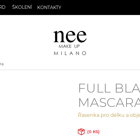
RD
ŠKOLENÍ
KONTAKTY
ra
FULL BLA
MASCAR
Řasenka pro délku a ob
(0 KS)