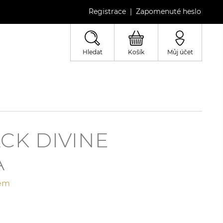
Registrace
Zapomenuté heslo
|
Hledat
Košík
Můj účet
CK DIVINE
A
jem