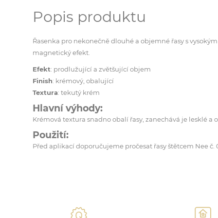
Popis produktu
Řasenka pro nekonečně dlouhé a objemné řasy s vysokým d
magnetický efekt.
Efekt
: prodlužující a zvětšující objem
Finish
: krémový, obalující
Textura
: tekutý krém
Hlavní výhody:
Krémová textura snadno obalí řasy, zanechává je lesklé a obj
Použití:
Před aplikací doporučujeme pročesat řasy štětcem Nee č. 