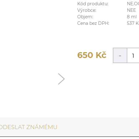
Kód produktu:
NE.O
Výrobce:
NEE
Objem:
8
ml
Cena bez DPH:
537
K
650
Kč
-
ODESLAT ZNÁMÉMU