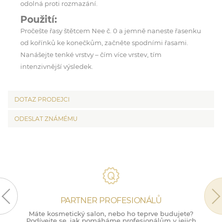
odolná proti rozmazání.
Použití:
Pročešte řasy štětcem Nee č. 0 a jemně naneste řasenku
od kořínků ke konečkům, začněte spodními řasami.
Nanášejte tenké vrstvy – čím více vrstev, tím
intenzivnější výsledek.
DOTAZ PRODEJCI
ODESLAT ZNÁMÉMU
PARTNER PROFESIONÁLŮ
Máte kosmetický salon, nebo ho teprve budujete?
M
Podívejte se, jak pomáháme profesionálům v jejich