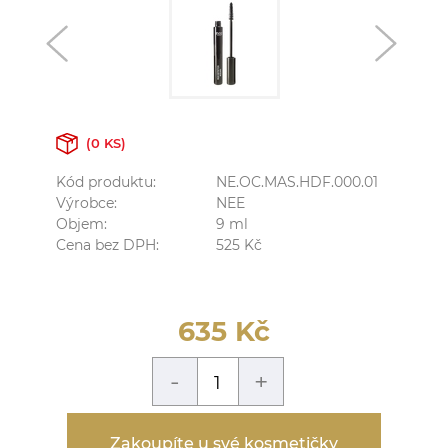
(0 KS)
Kód produktu:
NE.OC.MAS.HDF.000.01
Výrobce:
NEE
Objem:
9
ml
Cena bez DPH:
525
Kč
635
Kč
-
+
Zakoupíte u své kosmetičky