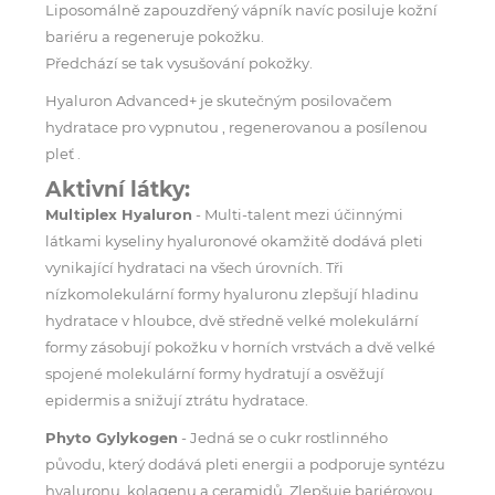
Liposomálně zapouzdřený vápník navíc posiluje kožní
bariéru a regeneruje pokožku.
Předchází se tak vysušování pokožky.
Hyaluron Advanced+ je skutečným posilovačem
hydratace pro vypnutou , regenerovanou a posílenou
pleť .
Aktivní látky:
Multiplex Hyaluron
- Multi-talent mezi účinnými
látkami kyseliny hyaluronové okamžitě dodává pleti
vynikající hydrataci na všech úrovních. Tři
nízkomolekulární formy hyaluronu zlepšují hladinu
hydratace v hloubce, dvě středně velké molekulární
formy zásobují pokožku v horních vrstvách a dvě velké
spojené molekulární formy hydratují a osvěžují
epidermis a snižují ztrátu hydratace.
Phyto Gylykogen
- Jedná se o cukr rostlinného
původu, který dodává pleti energii a podporuje syntézu
hyaluronu, kolagenu a ceramidů. Zlepšuje bariérovou