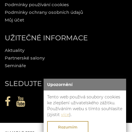
Podmínky používání cookies
Podmínky ochrany osobních údajů
Můj účet
UŽITEČNÉ INFORMACE
Aktuality
Partnerské salony
Semináře
SLEDUJTE NÁS
Upozornění
Tento web použivá soubory cookies
ke zlepšení uživatelského zážitku.
Používáním webu s tímto souhlasíte
(zjistit
více
).
Rozumím