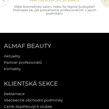
PARTNER PROFESIONÁLŮ
Máte kosmetický salon, nebo ho teprve budujete?
M
Podívejte se, jak pomáháme profesionálům v jejich
podnikání.
ALMAF BEAUTY
Aktuality
Partner profesionálů
Kontakty
KLIENTSKÁ SEKCE
Reklamace
Všeobecné obchodní podmínky
Ceník doplňkových služeb