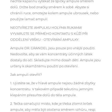
nechte kapalinu vytékat ze špičky ampule směrem
dolů. Držte bod značky směrem k sobě. Abyste si
chránili ruce, omotejte kolem ampule ubrousek, nebo
použijte lamač ampulí.
NEOTVÍREJTE AMPULKU HOLÝMA RUKAMA!
VYVARUJTE SE PŘÍMÉHO KONTAKTU S KŮŽÍ PŘI
ODDĚLENÍ VRŠKU - OTEVÍRÁNÍ AMPULKY.
Ampule DR. GRANDEL jsou pouze pro vnější použití.
Nedovolte, aby se vám koncentráty účinných látek
dostaly do očí. Skladujte mimo dosah dětí. Ampule jsou
určeny k okamžitému použití po otevření.
Jak ampuli otevřít?
1. Ujistěte se, že v hlavě ampule nejsou žádné zbytky
koncentrátu. V takovém případě tekutinu jemným
klepáním přesuňte dolů do těla ampule.
2. Tečka označující místo, kde je třeba zlomit krček
ampule, aby měla být otočena směrem vzhůru, resp.