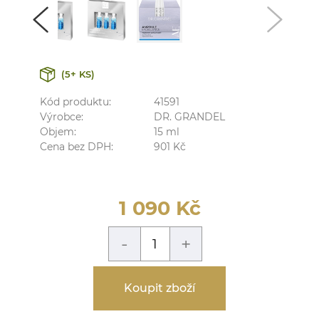
(5+ KS)
Kód produktu:
41591
Výrobce:
DR. GRANDEL
Objem:
15
ml
Cena bez DPH:
901
Kč
1 090
Kč
-
+
Koupit zboží