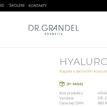
RD
ŠKOLENÍ
KONTAKTY
HYALURO
Kapsle s aktivním konc
(5+ SADA)
Kód produktu:
4154
Výrobce:
DR. 
Cena bez DPH:
983
K