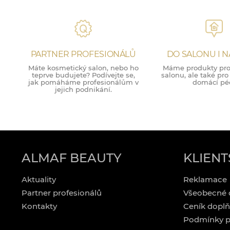
PARTNER PROFESIONÁLŮ
DO SALONU I 
Máte kosmetický salon, nebo ho
Máme produkty pro 
teprve budujete? Podívejte se,
salonu, ale také pr
jak pomáháme profesionálům v
domácí péč
jejich podnikání.
ALMAF BEAUTY
KLIENT
Aktuality
Reklamace
Partner profesionálů
Všeobecné 
Kontakty
Ceník doplň
Podmínky p