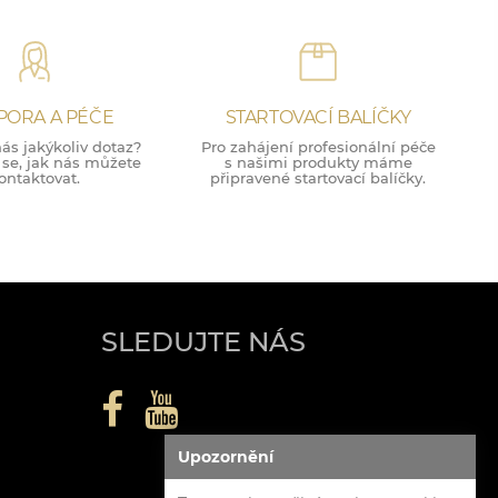
PORA A PÉČE
STARTOVACÍ BALÍČKY
ás jakýkoliv dotaz?
Pro zahájení profesionální péče
 se, jak nás můžete
s našimi produkty máme
ontaktovat.
připravené startovací balíčky.
SLEDUJTE NÁS
Upozornění