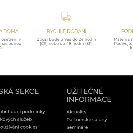
NA DOMA
RYCHLÉ DODÁNÍ
POD
ošetření v
Zboží bude u Vás do 24 hodin
Máte na n
o následnou
(ČR) nebo do 48 hodin (SR).
Podívejte
i.
k
SKÁ SEKCE
UŽITEČNÉ
INFORMACE
obchodní podmínky
Aktuality
kových služeb
Partnerské salony
oužívání cookies
Semináře