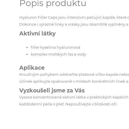
Popis produktu
Hyaluron Filler Caps jsou intenzivní pečující kapsle, kter
Dokonce i výrazné linky a vrásky jsou okamžitě vyplněny 
​Aktivní látky
filler kyselina hyaluronová
komplex mořských řas a vody
Aplikace
Krouživým pohybem odstraňte plastové víčko kapsle nebo je
účinek aplikujte opakovaně v místech konkrétních linek a
​Vyzkoušeli jsme za Vás
Vysoce koncentrovaná aktivní látka v praktických kapslích 
každodenní péče o pleť. Nepoužívejte v blízkosti očí.