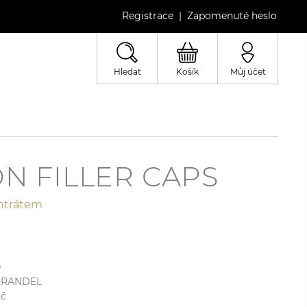
Registrace
Zapomenuté heslo
|
Hledat
Košík
Můj účet
N FILLER CAPS
entrátem
0
GRANDEL
č