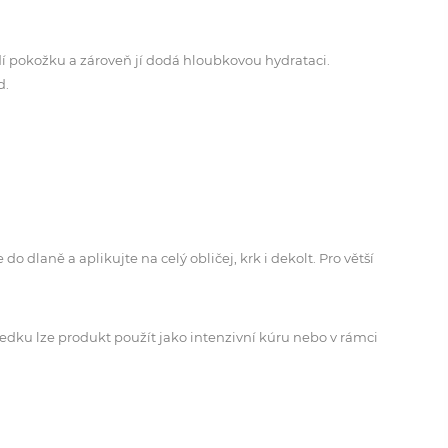
adí pokožku a zároveň jí dodá hloubkovou hydrataci.
d.
aně a aplikujte na celý obličej, krk i dekolt. Pro větší
ledku lze produkt použít jako intenzivní kúru nebo v rámci