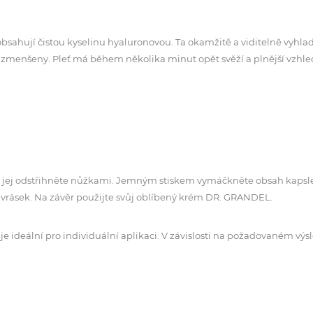
é obsahují čistou kyselinu hyaluronovou. Ta okamžitě a viditelně vyhl
a zmenšeny. Pleť má během několika minut opět svěží a plnější vzhle
j odstřihněte nůžkami. Jemným stiskem vymáčkněte obsah kapsle do dl
 vrásek. Na závěr použijte svůj oblíbený krém DR. GRANDEL.
je ideální pro individuální aplikaci. V závislosti na požadovaném výs