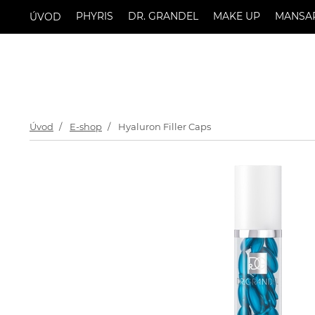
PHYRIS
DR. GRANDEL
MAKE UP
MANSA
ÚVOD
Úvod
E-shop
Hyaluron Filler Caps