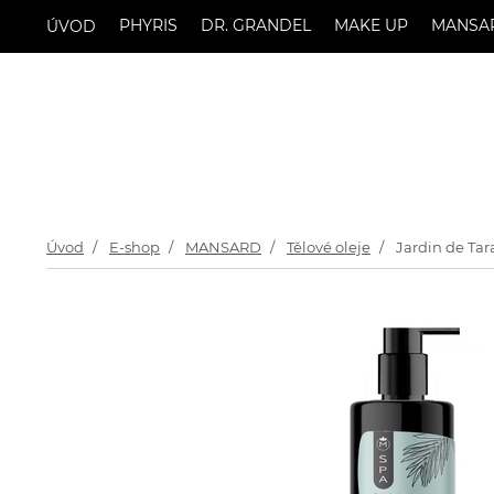
PHYRIS
DR. GRANDEL
MAKE UP
MANSA
ÚVOD
Úvod
E-shop
MANSARD
Tělové oleje
Jardin de Tara