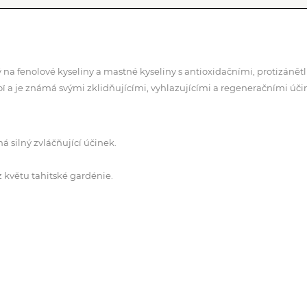
na fenolové kyseliny a mastné kyseliny s antioxidačními, protizánětl
 a je známá svými zklidňujícími, vyhlazujícími a regeneračními úči
má silný zvláčňující účinek.
 z květu tahitské gardénie.