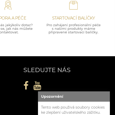
PORA A PÉČE
STARTOVACÍ BALÍČKY
ás jakýkoliv dotaz?
Pro zahájení profesionální péče
 se, jak nás můžete
s našimi produkty máme
ontaktovat.
připravené startovací balíčky.
SLEDUJTE NÁS
Upozornění
Tento web použivá soubory cookies
ke zlepšení uživatelského zážitku.