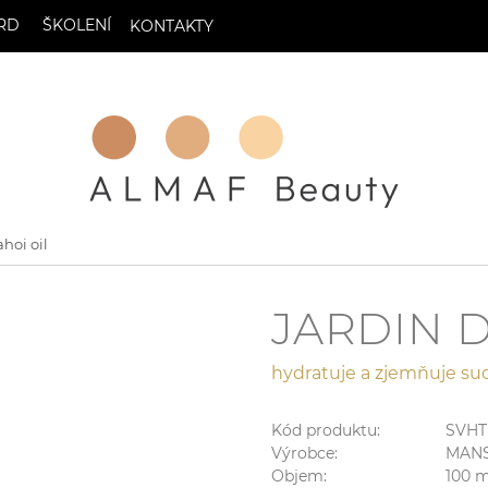
RD
ŠKOLENÍ
KONTAKTY
hoi oil
JARDIN D
hydratuje a zjemňuje s
Kód produktu:
SVHT
Výrobce:
MAN
Objem:
100
m