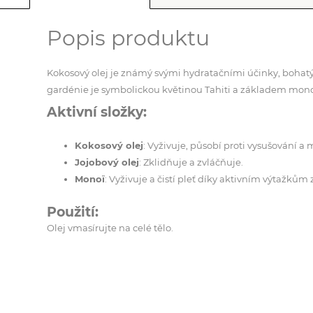
Popis produktu
Kokosový olej je známý svými hydratačními účinky, bohatý 
gardénie je symbolickou květinou Tahiti a základem monoï
Aktivní složky:
Kokosový olej
: Vyživuje, působí proti vysušování a 
Jojobový olej
: Zklidňuje a zvláčňuje.
Monoï
: Vyživuje a čistí pleť díky aktivním výtažkům
Použití:
Olej vmasírujte na celé tělo.