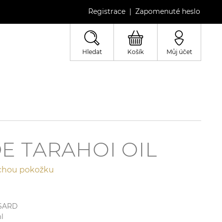
Registrace
Zapomenuté heslo
|
Hledat
Košík
Můj účet
E TARAHOI OIL
uchou pokožku
SARD
l