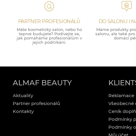
PARTNER PROFESIONÁLŮ
DO SALONU I 
Máte kosmetický salon, nebo ho
Máme produkty pro 
teprve budujete? Podívejte se,
salonu, ale také pr
jak pomáháme profesionálům v
domácí péč
jejich podnikání.
ALMAF BEAUTY
KLIENT
Aktuality
Reklamace
Partner profesionálů
Všeobecné 
Kontakty
Ceník doplň
Podmínky p
Podmínky o
Můj účet