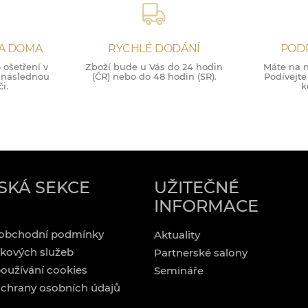
NA DOMA
RYCHLÉ DODÁNÍ
POD
ošetření v
Zboží bude u Vás do 24 hodin
Máte na n
o následnou
(ČR) nebo do 48 hodin (SR).
Podívejte
i.
k
SKÁ SEKCE
UŽITEČNÉ
INFORMACE
obchodní podmínky
Aktuality
kových služeb
Partnerské salony
oužívání cookies
Semináře
chrany osobních údajů