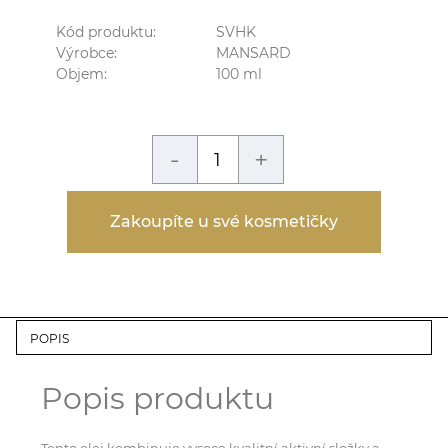
Kód produktu:
SVHK
Výrobce:
MANSARD
Objem:
100
ml
-
+
Zakoupíte u své kosmetičky
POPIS
Popis produktu
Tento olej kombinuje vysoce kvalitní aktivní složky a