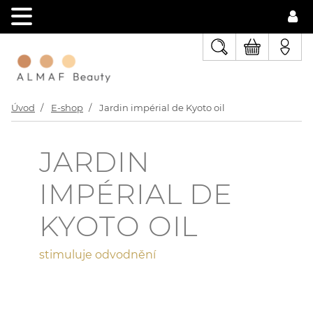
Úvod
E-shop
Jardin impérial de Kyoto oil
JARDIN
IMPÉRIAL DE
KYOTO OIL
stimuluje odvodnění