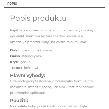
POPIS
Popis produktu
Kajal tužka s intenzivní barvou pro dokonalý smokey
eye efekt. Krémová textura snadno blenduje a
umožňuje precizní linky i na vnitřním okraji oka.
Efekt
: intenzivní a kouřový
Finish
: saténový lesk
Krytí
: vysoké
Textura
: krémová
Hlavní výhody:
Oftalmologicky testovaná, profesionální formule pro
maximální intenzitu barvy. Ideální k roztírání pomocí
přiloženého aplikátoru.
Použití:
Nakreslete linku podél kontur očí a rozblendujte