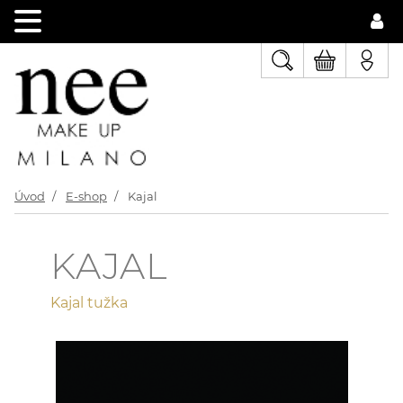
Úvod
E-shop
Kajal
KAJAL
Kajal tužka