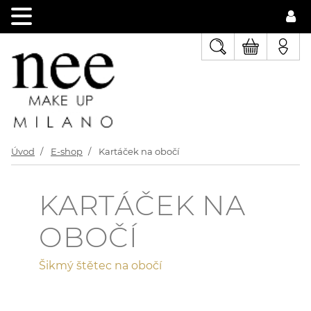
Úvod
E-shop
Kartáček na obočí
KARTÁČEK NA
OBOČÍ
Šikmý štětec na obočí