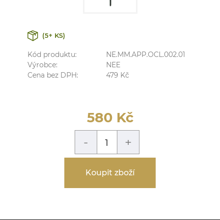
(5+ KS)
Kód produktu:
NE.MM.APP.OCL.002.01
Výrobce:
NEE
Cena bez DPH:
479
Kč
580
Kč
-
+
Koupit zboží