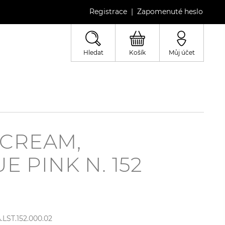
Registrace
Zapomenuté heslo
|
Hledat
Košík
Můj účet
 CREAM,
 PINK N. 152
.LST.152.000.02