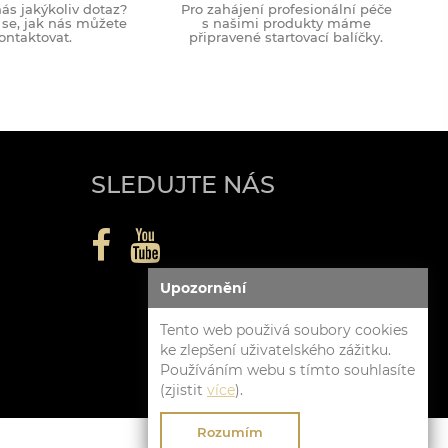
ás jakýkoliv dotaz?
Pro zahájení profesionální péče
 se, jak nás můžete
s našimi produkty máme
ontaktovat.
připravené startovací balíčky.
SLEDUJTE NÁS
Upozornění
Tento web použivá soubory cookies
ke zlepšení uživatelského zážitku.
Používáním webu s tímto souhlasíte
(zjistit
více
).
Rozumím