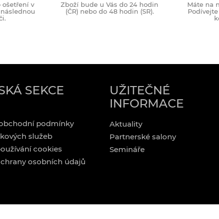
ošetření v
Zboží bude u Vás do 24 hodin
Máte na n
o následnou
(ČR) nebo do 48 hodin (SR).
Podívejte
i.
k
SKÁ SEKCE
UŽITEČNÉ
INFORMACE
obchodní podmínky
Aktuality
kových služeb
Partnerské salony
oužívání cookies
Semináře
chrany osobních údajů