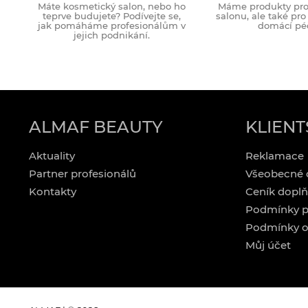
Máte kosmetický salon, nebo ho
Máme produkty pro 
teprve budujete? Podívejte se,
salonu, ale také pr
jak pomáháme profesionálům v
domácí péč
jejich podnikání.
ALMAF BEAUTY
KLIENT
Aktuality
Reklamace
Partner profesionálů
Všeobecné 
Kontakty
Ceník doplň
Podmínky p
Podmínky o
Můj účet