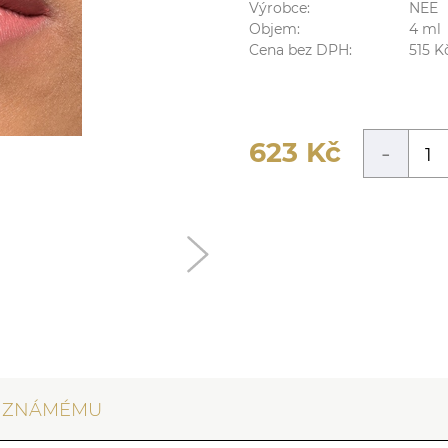
Výrobce:
NEE
Objem:
4
ml
Cena bez DPH:
515
K
623
Kč
-
T ZNÁMÉMU