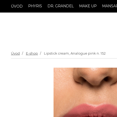
PHYRIS
DR. GRANDEL
MAKE UP
MANSA
ÚVOD
Úvod
E-shop
Lipstick cream, Analogue pink n. 152