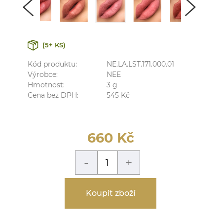
(5+ KS)
Kód produktu:
NE.LA.LST.171.000.01
Výrobce:
NEE
Hmotnost:
3
g
Cena bez DPH:
545
Kč
660
Kč
-
+
Koupit zboží