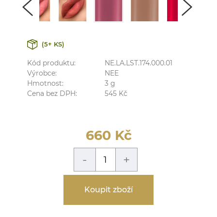
(5+ KS)
Kód produktu:
NE.LA.LST.174.000.01
Výrobce:
NEE
Hmotnost:
3
g
Cena bez DPH:
545
Kč
660
Kč
-
+
Koupit zboží