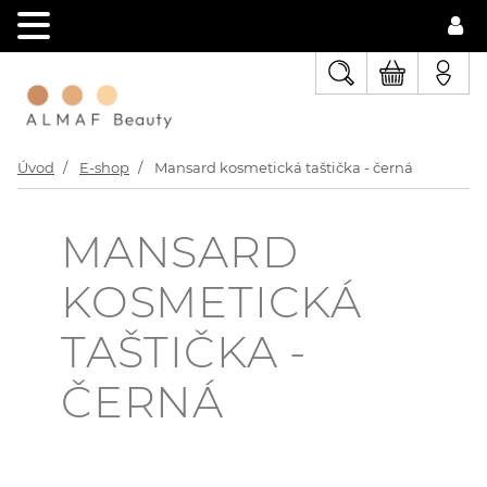
Úvod
E-shop
Mansard kosmetická taštička - černá
MANSARD
KOSMETICKÁ
TAŠTIČKA -
ČERNÁ