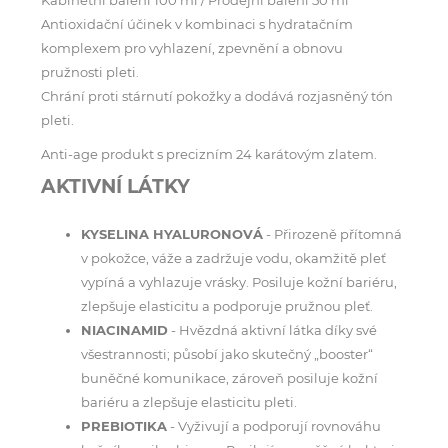
Antioxidační účinek v kombinaci s hydratačním
komplexem pro vyhlazení, zpevnění a obnovu
pružnosti pleti.
Chrání proti stárnutí pokožky a dodává rozjasněný tón
pleti.
Anti-age produkt s precizním 24 karátovým zlatem.
AKTIVNÍ LÁTKY
KYSELINA HYALURONOVÁ
- Přirozeně přítomná
v pokožce, váže a zadržuje vodu, okamžitě pleť
vypíná a vyhlazuje vrásky. Posiluje kožní bariéru,
zlepšuje elasticitu a podporuje pružnou pleť.
NIACINAMID
- Hvězdná aktivní látka díky své
všestrannosti; působí jako skutečný „booster“
buněčné komunikace, zároveň posiluje kožní
bariéru a zlepšuje elasticitu pleti.
PREBIOTIKA
- Vyživují a podporují rovnováhu