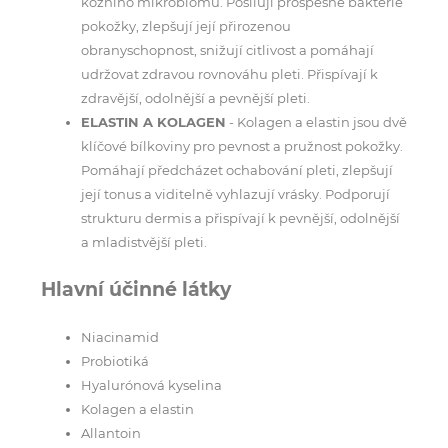
kožního mikrobiomu. Posilují prospěšné bakterie
pokožky, zlepšují její přirozenou
obranyschopnost, snižují citlivost a pomáhají
udržovat zdravou rovnováhu pleti. Přispívají k
zdravější, odolnější a pevnější pleti.
ELASTIN A KOLAGEN
- Kolagen a elastin jsou dvě
klíčové bílkoviny pro pevnost a pružnost pokožky.
Pomáhají předcházet ochabování pleti, zlepšují
její tonus a viditelně vyhlazují vrásky. Podporují
strukturu dermis a přispívají k pevnější, odolnější
a mladistvější pleti.
Hlavní účinné látky
Niacinamid
Probiotiká
Hyalurónová kyselina
Kolagen a elastin
Allantoin