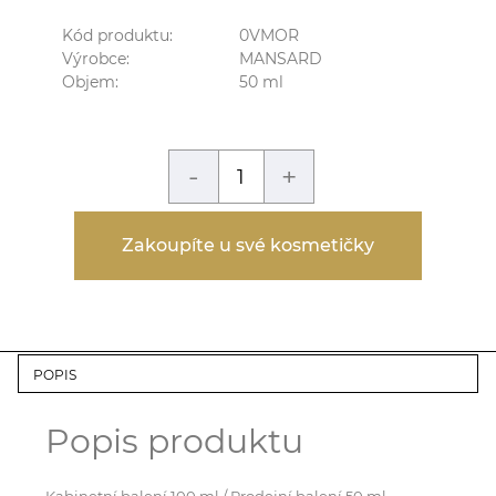
Kód produktu:
0VMOR
Výrobce:
MANSARD
Objem:
50
ml
-
+
Zakoupíte u své kosmetičky
POPIS
Popis produktu
Kabinetní balení 100 ml / Prodejní balení 50 ml