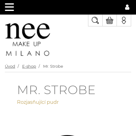
Úvod
E-shop
Mr. Strobe
MR. STROBE
Rozjasňující pudr