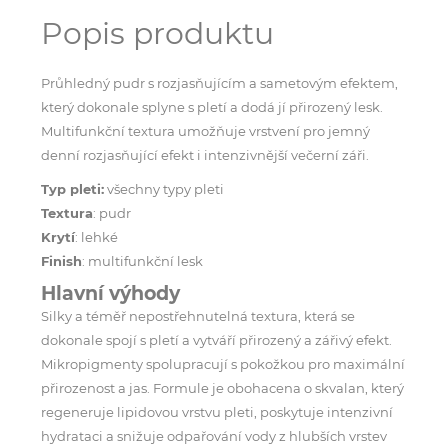
Popis produktu
Průhledný pudr s rozjasňujícím a sametovým efektem,
který dokonale splyne s pletí a dodá jí přirozený lesk.
Multifunkční textura umožňuje vrstvení pro jemný
denní rozjasňující efekt i intenzivnější večerní záři.
Typ pleti:
všechny typy pleti
Textura
: pudr
Krytí
: lehké
Finish
: multifunkční lesk
Hlavní výhody
Silky a téměř nepostřehnutelná textura, která se
dokonale spojí s pletí a vytváří přirozený a zářivý efekt.
Mikropigmenty spolupracují s pokožkou pro maximální
přirozenost a jas. Formule je obohacena o skvalan, který
regeneruje lipidovou vrstvu pleti, poskytuje intenzivní
hydrataci a snižuje odpařování vody z hlubších vrstev