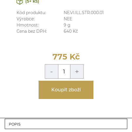
(5+ KS)
Kód produktu:
NE.VI.ILL.STR.000.01
Výrobce:
NEE
Hmotnost:
9
g
Cena bez DPH:
640
Kč
775
Kč
-
+
Koupit zboží
POPIS