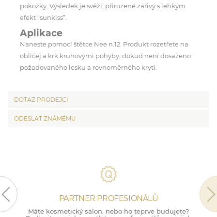
pokožky. Výsledek je svěží, přirozeně zářivý s lehkým
efekt “sunkiss”.
Aplikace
Naneste pomocí štětce Nee n.12. Produkt rozetřete na
obličej a krk kruhovými pohyby, dokud není dosaženo
požadovaného lesku a rovnoměrného krytí.
DOTAZ PRODEJCI
ODESLAT ZNÁMÉMU
PARTNER PROFESIONÁLŮ
Máte kosmetický salon, nebo ho teprve budujete?
M