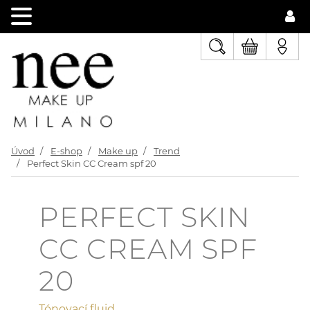
Úvod
E-shop
Make up
Trend
Perfect Skin CC Cream spf 20
PERFECT SKIN
CC CREAM SPF
20
Tónovací fluid