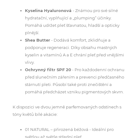
Kyselina Hyaluronová
- Známou pro své silné
hydratační, vyplňující a „plumping“ účinky.
Pomáhá udržet pleť šťavnatou, hladší a opticky
plnější.
Shea Butter
- Dodává komfort, zklidňuje a
podporuje regeneraci. Díky obsahu mastných
kyselin a vitamínů A a E chrání pleť před vnějšími
vlivy.
Ochrynný filtr SPF 20
- Pro každodenní ochranu
před slunečním zářením a prevenci předčasného
stárnutí pleti. Působí také proti znečištění a
pomáhá předcházet vzniku pigmentových skvrn.
K dispozici ve dvou jemně parfemovaných odstínech s
tóny květů bílé akácie:
01 NATURAL – přirozená béžová - Ideální pro
světlou až světle střední pleť.