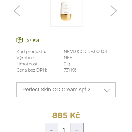
(5+ KS)
Kód produktu:
NE.VI.0CC.CRE.000.01
Výrobce:
NEE
Hmotnost:
6
g
Cena bez DPH:
731
Kč
Perfect Skin CC Cream spf 20, n. 01
885
Kč
-
+