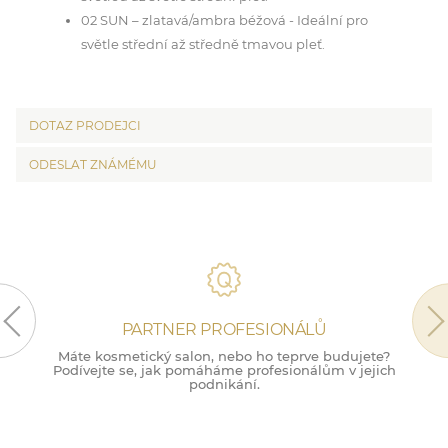
02 SUN – zlatavá/ambra béžová - Ideální pro
světle střední až středně tmavou pleť.
DOTAZ PRODEJCI
ODESLAT ZNÁMÉMU
PARTNER PROFESIONÁLŮ
Máte kosmetický salon, nebo ho teprve budujete?
M
Podívejte se, jak pomáháme profesionálům v jejich
podnikání.