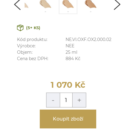
(5+ KS)
Kód produktu:
NE.VI.OXF.OX2.000.02
Výrobce:
NEE
Objem:
25
ml
Cena bez DPH:
884
Kč
1 070
Kč
-
+
Koupit zboží