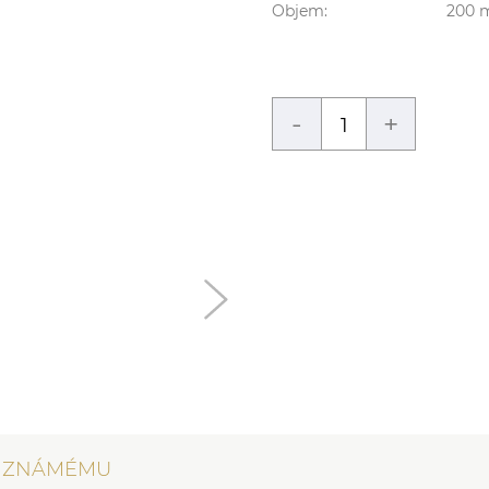
Objem:
200
m
-
+
T ZNÁMÉMU