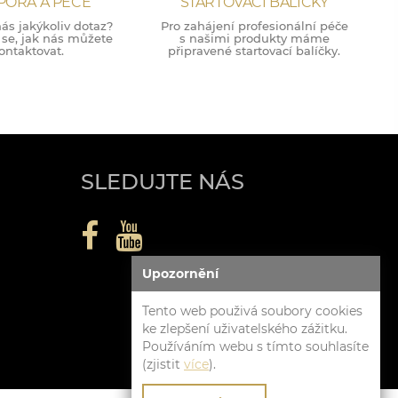
PORA A PÉČE
STARTOVACÍ BALÍČKY
ás jakýkoliv dotaz?
Pro zahájení profesionální péče
 se, jak nás můžete
s našimi produkty máme
ontaktovat.
připravené startovací balíčky.
SLEDUJTE NÁS
Upozornění
Tento web použivá soubory cookies
ke zlepšení uživatelského zážitku.
Používáním webu s tímto souhlasíte
(zjistit
více
).