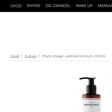
PHYRIS
DR. GRANDEL
MAKE UP
MANSA
ÚVOD
Úvod
E-shop
Phyto Visage - pleťové tonikum, 200ml