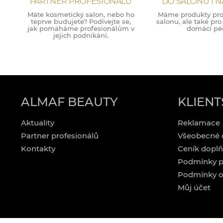
PARTNER PROFESIONÁLŮ
DO SALONU I 
Máte kosmetický salon, nebo ho
Máme produkty pro 
teprve budujete? Podívejte se,
salonu, ale také pr
jak pomáháme profesionálům v
domácí péč
jejich podnikání.
ALMAF BEAUTY
KLIENT
Aktuality
Reklamace
Partner profesionálů
Všeobecné 
Kontakty
Ceník doplň
Podmínky p
Podmínky o
Můj účet