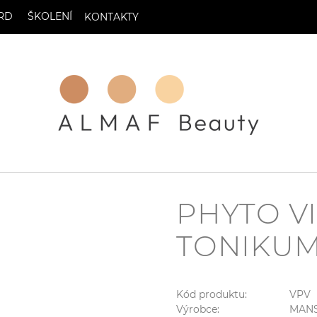
RD
ŠKOLENÍ
KONTAKTY
PHYTO VI
TONIKUM
Kód produktu:
VPV
Výrobce:
MAN