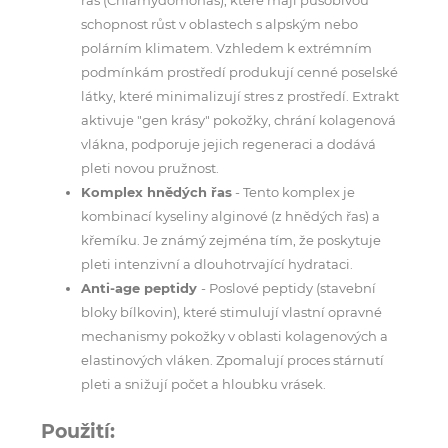
schopnost růst v oblastech s alpským nebo
polárním klimatem. Vzhledem k extrémním
podmínkám prostředí produkují cenné poselské
látky, které minimalizují stres z prostředí. Extrakt
aktivuje "gen krásy" pokožky, chrání kolagenová
vlákna, podporuje jejich regeneraci a dodává
pleti novou pružnost.
Komplex hnědých řas
- Tento komplex je
kombinací kyseliny alginové (z hnědých řas) a
křemíku. Je známý zejména tím, že poskytuje
pleti intenzivní a dlouhotrvající hydrataci.
Anti-age peptidy
- Poslové peptidy (stavební
bloky bílkovin), které stimulují vlastní opravné
mechanismy pokožky v oblasti kolagenových a
elastinových vláken. Zpomalují proces stárnutí
pleti a snižují počet a hloubku vrásek.
Použití: