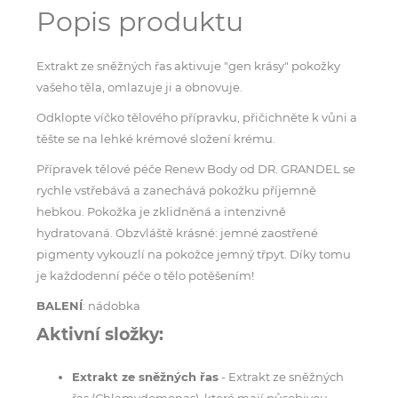
Popis produktu
Extrakt ze sněžných řas aktivuje "gen krásy" pokožky
vašeho těla, omlazuje ji a obnovuje.
Odklopte víčko tělového přípravku, přičichněte k vůni a
těšte se na lehké krémové složení krému.
Přípravek tělové péče Renew Body od DR. GRANDEL se
rychle vstřebává a zanechává pokožku příjemně
hebkou. Pokožka je zklidněná a intenzivně
hydratovaná. Obzvláště krásné: jemné zaostřené
pigmenty vykouzlí na pokožce jemný třpyt. Díky tomu
je každodenní péče o tělo potěšením!
BALENÍ
: nádobka
Aktivní složky:
Extrakt ze sněžných řas
- Extrakt ze sněžných
řas (Chlamydomonas), které mají působivou