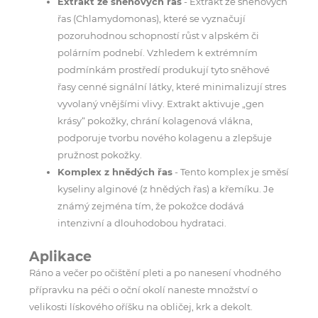
Extrakt ze sněhových řas
- Extrakt ze sněhových
řas (Chlamydomonas), které se vyznačují
pozoruhodnou schopností růst v alpském či
polárním podnebí. Vzhledem k extrémním
podmínkám prostředí produkují tyto sněhové
řasy cenné signální látky, které minimalizují stres
vyvolaný vnějšími vlivy. Extrakt aktivuje „gen
krásy“ pokožky, chrání kolagenová vlákna,
podporuje tvorbu nového kolagenu a zlepšuje
pružnost pokožky.
Komplex z hnědých řas
- Tento komplex je směsí
kyseliny alginové (z hnědých řas) a křemíku. Je
známý zejména tím, že pokožce dodává
intenzivní a dlouhodobou hydrataci.
Aplikace
Ráno a večer po očištění pleti a po nanesení vhodného
přípravku na péči o oční okolí naneste množství o
velikosti lískového oříšku na obličej, krk a dekolt.