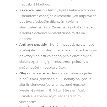
hedvábně hladkou.
Kakaové máslo
- Jemný lipid z kakaových bobů
(Theobroma cacao) se v kosmetických přípravcích
používá především díky svým tavícím
vlastnostem (máslo). Zanechává pokožku hebkou
a dokáže dokonce vyhladit drsná místa na
pokožce.
Anti age peptidy
- Signální peptidy (proteinové
složky) stimulují vlastní regenerační mechanismy
pokožky v oblasti kolagenových a elastinových
vláken. Zpomalují proces stárnutí pokožky a
snižují počet i hloubku vrásek.
Olej z divoké růže
- Jemný olej získaný z jader
plodů šípku (semena šípku), bohatý na kyselinu
alfa-linolenovou (polynenasycené mastné
kyseliny) a vitamín E. Má zvláště zjemňující
účinek a je známý svými regeneračními
vlastnostmi.