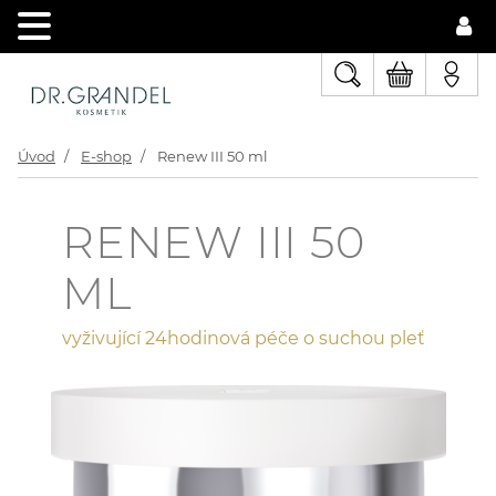
Úvod
E-shop
Renew III 50 ml
RENEW III 50
ML
vyživující 24hodinová péče o suchou pleť