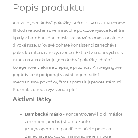
Popis produktu
Aktivuje „gen krásy“ pokožky. Krém BEAUTYGEN Renew
III dodává suché až velmi suché pokožce vysoce kvalitní
lipidy z bambuckého másla, kakaového másla a oleje z
divoké růže. Díky své bohaté konzistenci zanechává
pokožku intenzivně vyživenou. Extrakt z sněhových řas
BEAUTYGEN aktivuje „gen krásy“ pokožky, chrání
kolagenová vlákna a zlepšuje pružnost. Anti-agingové
peptidy také podporují vlastní regenerační
mechanismy pokožky, čímž zpomalují proces stárnutí.
Pro omlazenou a vyživenou pleť.
Aktivní látky
Bambucké máslo
- Koncentrovaný lipid (máslo)
ze semen (ořechů) stromu karité
(Butyrospermum parkii) pro péči o pokožku.
Zanechává pokožku mimořádně jemnou a