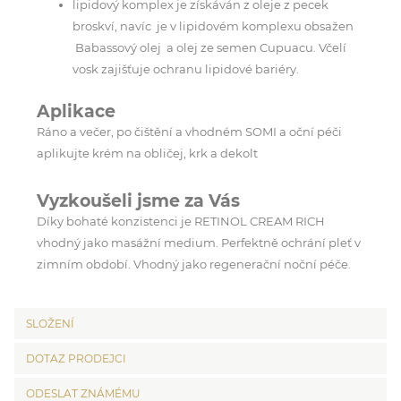
lipidový komplex je získáván z oleje z pecek
broskví, navíc je v lipidovém komplexu obsažen
Babassový olej a olej ze semen Cupuacu. Včelí
vosk zajišťuje ochranu lipidové bariéry.
Aplikace
Ráno a večer, po čištění a vhodném SOMI a oční péči
aplikujte krém na obličej, krk a dekolt
Vyzkoušeli jsme za Vás
Díky bohaté konzistenci je RETINOL CREAM RICH
vhodný jako masážní medium. Perfektně ochrání pleť v
zimním období. Vhodný jako regenerační noční péče.
SLOŽENÍ
DOTAZ PRODEJCI
ODESLAT ZNÁMÉMU