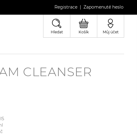
Registrace
Zapomenuté heslo
|
Hledat
Košík
Můj účet
OAM CLEANSER
IS
l
č