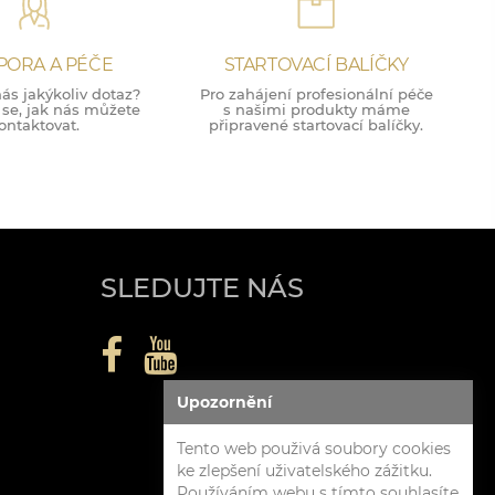
PORA A PÉČE
STARTOVACÍ BALÍČKY
ás jakýkoliv dotaz?
Pro zahájení profesionální péče
 se, jak nás můžete
s našimi produkty máme
ontaktovat.
připravené startovací balíčky.
SLEDUJTE NÁS
Upozornění
Tento web použivá soubory cookies
ke zlepšení uživatelského zážitku.
Používáním webu s tímto souhlasíte