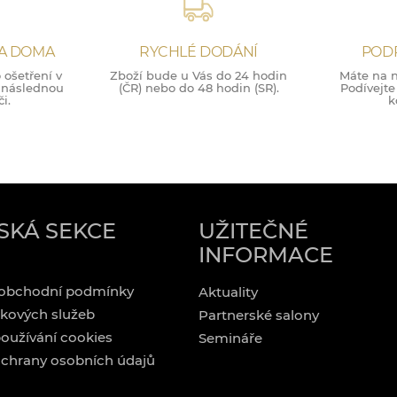
NA DOMA
RYCHLÉ DODÁNÍ
POD
ošetření v
Zboží bude u Vás do 24 hodin
Máte na n
o následnou
(ČR) nebo do 48 hodin (SR).
Podívejte
i.
k
SKÁ SEKCE
UŽITEČNÉ
INFORMACE
obchodní podmínky
Aktuality
kových služeb
Partnerské salony
oužívání cookies
Semináře
chrany osobních údajů