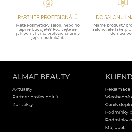
PARTNER PROFESIONÁLŮ
DO SALONU I 
Máte kosmetický salon, nebo ho
Máme produkty pro 
teprve budujete? Podívejte se,
salonu, ale také pr
jak pomáháme profesionálům v
domácí péč
jejich podnikání.
ALMAF BEAUTY
KLIENT
Aktuality
Reklamace
Partner profesionálů
Všeobecné 
Kontakty
Ceník doplň
Podmínky p
Podmínky o
Můj účet