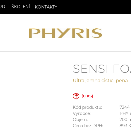
RD
ŠKOLENÍ
KONTAKTY
SENSI F
Ultra jemná čistící pěna
(0 KS)
Kód produktu:
7244
Výrobce:
PHYR
Objem:
200
m
Cena bez DPH:
893
K