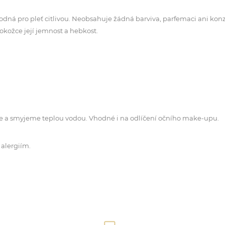
 vhodná pro pleť citlivou. Neobsahuje žádná barviva, parfemaci ani k
okožce její jemnost a hebkost.
e a smyjeme teplou vodou. Vhodné i na odlíčení očního make-upu.
 alergiím.