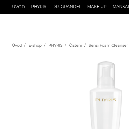
PHYRIS
DR. GRANDEL
MAKE UP
MANSA
ÚVOD
Úvod
E-shop
PHYRIS
Čištění
Sensi Foam Cleanser