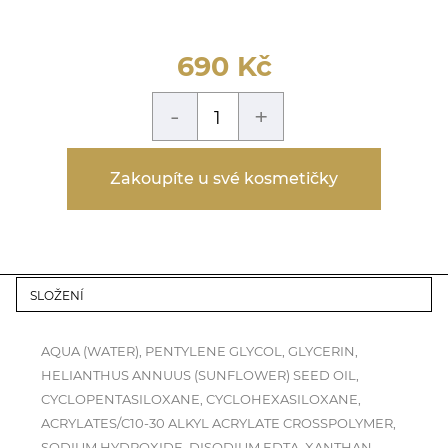
690
Kč
-
+
Zakoupíte u své kosmetičky
SLOŽENÍ
AQUA (WATER), PENTYLENE GLYCOL, GLYCERIN,
HELIANTHUS ANNUUS (SUNFLOWER) SEED OIL,
CYCLOPENTASILOXANE, CYCLOHEXASILOXANE,
ACRYLATES/C10-30 ALKYL ACRYLATE CROSSPOLYMER,
SODIUM HYDROXIDE, DISODIUM EDTA, XANTHAN