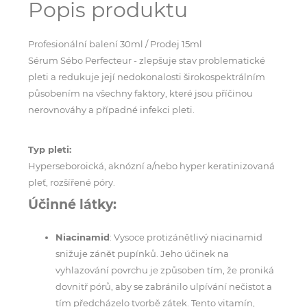
Popis produktu
Profesionální balení 30ml / Prodej 15ml
Sérum Sébo Perfecteur - zlepšuje stav problematické
pleti a redukuje její nedokonalosti širokospektrálním
působením na všechny faktory, které jsou příčinou
nerovnováhy a případné infekci pleti.
Typ pleti:
Hyperseboroická, aknózní a/nebo hyper keratinizovaná
pleť, rozšířené póry.
Účinné látky:
Niacinamid
: Vysoce protizánětlivý niacinamid
snižuje zánět pupínků. Jeho účinek na
vyhlazování povrchu je způsoben tím, že proniká
dovnitř pórů, aby se zabránilo ulpívání nečistot a
tím předcházelo tvorbě zátek. Tento vitamín,