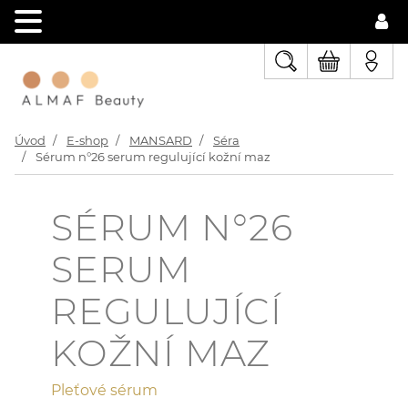
Úvod
E-shop
MANSARD
Séra
Sérum n°26 serum regulující kožní maz
SÉRUM N°26
SERUM
REGULUJÍCÍ
KOŽNÍ MAZ
Pleťové sérum