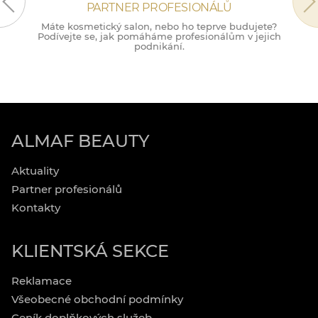
PARTNER PROFESIONÁLŮ
Máte kosmetický salon, nebo ho teprve budujete?
M
Podívejte se, jak pomáháme profesionálům v jejich
podnikání.
ALMAF BEAUTY
Aktuality
Partner profesionálů
Kontakty
KLIENTSKÁ SEKCE
Reklamace
Všeobecné obchodní podmínky
Ceník doplňkových služeb