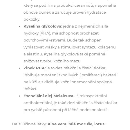
který se podílí na produkci ceramidů, napomáhá
obnově buněk a zaručuje úroveň hydratace
pokožky.
Kyselina glykolová:
jedna z nejmenších alfa
hydroxy (AHA), má schopnost procházet
povrchovými vrstvami. Bude tak schopen
vyhlazovat vrásky a stimulovat syntézu kolagenu
a elastinu. Kyselina glykolová také pomáhá
snižovat tvorbu kožního mazu.
Zinek PCA:
je to dezinfekční a čistící složka;
inhibuje množení škodlivých ( proliferaci) bakterií
na kůži a zklidňuje kožní onemocnění spojená
infekcí.
Esenciální olej Melaleuca
- širokospektrální
antibakteriální, je také dezinfekční a čistící složka
pro rychlé působení při léčbě nedokonalostí.
Další účinné látky:
Aloe vera, bílá moruše, lotus.