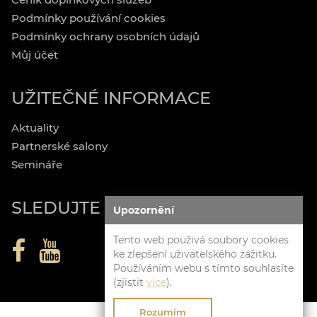
Podmínky používání cookies
Podmínky ochrany osobních údajů
Můj účet
UŽITEČNÉ INFORMACE
Aktuality
Partnerské salony
Semináře
SLEDUJTE NÁS
Upozornění
Tento web použivá soubory cookies
ke zlepšení uživatelského zážitku.
Používáním webu s tímto souhlasíte
(zjistit
více
).
Rozumím