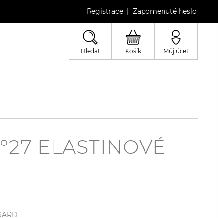
Registrace
Zapomenuté heslo
|
Hledat
Košík
Můj účet
°27 ELASTINOVÉ
SARD