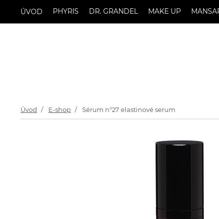
PHYRIS
DR. GRANDEL
MAKE UP
MANSA
ÚVOD
Úvod
E-shop
Sérum n°27 elastinové serum