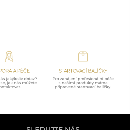
PORA A PÉČE
STARTOVACÍ BALÍČKY
ás jakýkoliv dotaz?
Pro zahájení profesionální péče
 se, jak nás můžete
s našimi produkty máme
ontaktovat.
připravené startovací balíčky.
SLEDUJTE NÁS