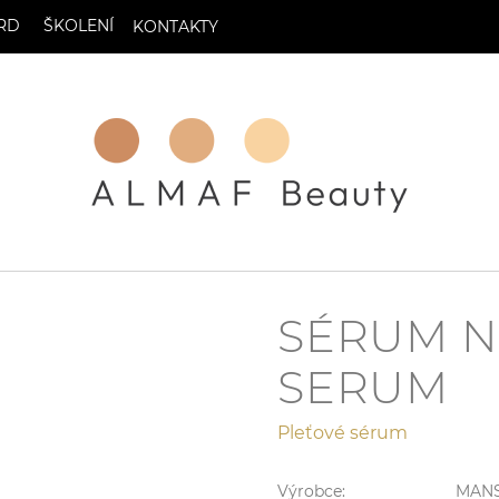
RD
ŠKOLENÍ
KONTAKTY
SÉRUM N
SERUM
Pleťové sérum
Výrobce:
MAN