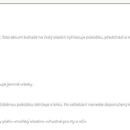
t. Toto sérum bohaté na čistý elastin vyhlazuje pokožku, předchází a
zuje jemné vrásky.
štěnou pokožku obličeje a krku. Po vstřebání naneste doporučený
pleti» «mořský elastin» «vhodné pro rty a oči»