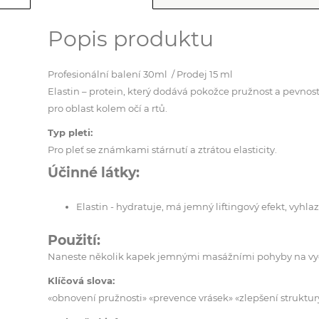
Popis produktu
Profesionální balení 30ml / Prodej 15 ml
Elastin – protein, který dodává pokožce pružnost a pevnos
pro oblast kolem očí a rtů.
Typ pleti:
Pro pleť se známkami stárnutí a ztrátou elasticity.
Účinné látky:
Elastin - hydratuje, má jemný liftingový efekt, vyhla
Použití:
Naneste několik kapek jemnými masážními pohyby na vyči
Klíčová slova:
«obnovení pružnosti» «prevence vrásek» «zlepšení struktury 