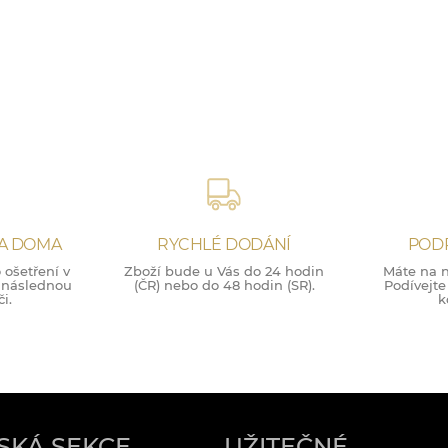
NA DOMA
RYCHLÉ DODÁNÍ
POD
ošetření v
Zboží bude u Vás do 24 hodin
Máte na n
o následnou
(ČR) nebo do 48 hodin (SR).
Podívejte
i.
k
SKÁ SEKCE
UŽITEČNÉ