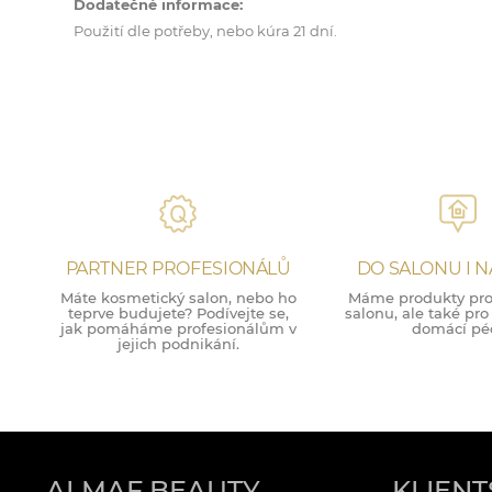
Dodatečné informace:
Použití dle potřeby, nebo kúra 21 dní.
PARTNER PROFESIONÁLŮ
DO SALONU I 
Máte kosmetický salon, nebo ho
Máme produkty pro 
teprve budujete? Podívejte se,
salonu, ale také pr
jak pomáháme profesionálům v
domácí péč
jejich podnikání.
ALMAF BEAUTY
KLIENT