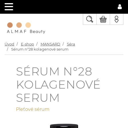
Úvod
E-shop
MANSARD
Séra
Sérum n°28 kolagenové serum
SÉRUM N°28
KOLAGENOVÉ
SERUM
Pleťové sérum