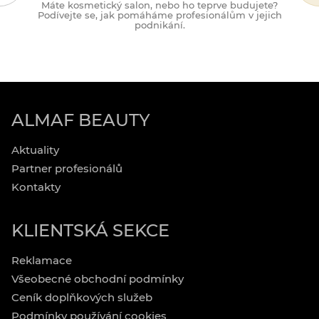
Máte kosmetický salon, nebo ho teprve budujete?
M
Podívejte se, jak pomáháme profesionálům v jejich
podnikání.
ALMAF BEAUTY
Aktuality
Partner profesionálů
Kontakty
KLIENTSKÁ SEKCE
Reklamace
Všeobecné obchodní podmínky
Ceník doplňkových služeb
Podmínky používání cookies