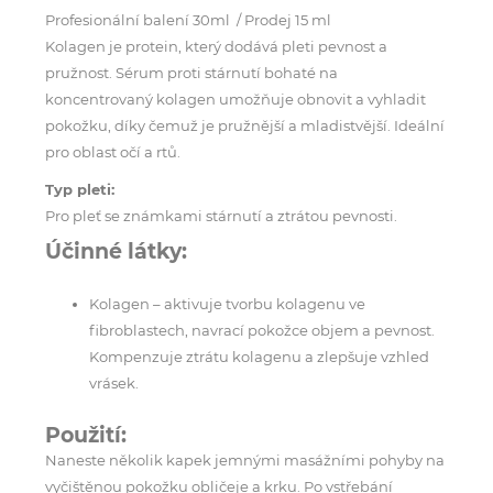
Profesionální balení 30ml / Prodej 15 ml
Kolagen je protein, který dodává pleti pevnost a
pružnost. Sérum proti stárnutí bohaté na
koncentrovaný kolagen umožňuje obnovit a vyhladit
pokožku, díky čemuž je pružnější a mladistvější. Ideální
pro oblast očí a rtů.
Typ pleti:
Pro pleť se známkami stárnutí a ztrátou pevnosti.
Účinné látky:
Kolagen – aktivuje tvorbu kolagenu ve
fibroblastech, navrací pokožce objem a pevnost.
Kompenzuje ztrátu kolagenu a zlepšuje vzhled
vrásek.
Použití:
Naneste několik kapek jemnými masážními pohyby na
vyčištěnou pokožku obličeje a krku. Po vstřebání