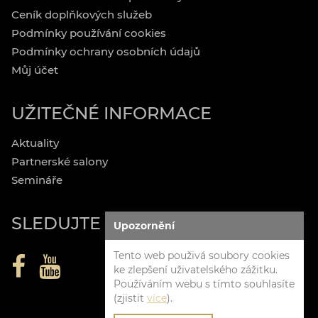
Ceník doplňkových služeb
Podmínky používání cookies
Podmínky ochrany osobních údajů
Můj účet
UŽITEČNÉ INFORMACE
Aktuality
Partnerské salony
Semináře
SLEDUJTE NÁS
Upozornění
Tento web použivá soubory cookies
ke zlepšení uživatelského zážitku.
Používáním webu s tímto souhlasíte
(zjistit
více
).