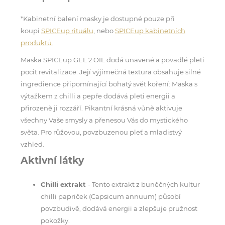
*Kabinetní balení masky je dostupné pouze při
koupi
SPICEup rituálu
, nebo
SPICEup kabinetních
produktů.
Maska SPICEup GEL 2 OIL dodá unavené a povadlé pleti
pocit revitalizace. Její výjimečná textura obsahuje silné
ingredience připomínající bohatý svět koření: Maska s
výtažkem z chilli a pepře dodává pleti energii a
přirozeně ji rozzáří. Pikantní krásná vůně aktivuje
všechny Vaše smysly a přenesou Vás do mystického
světa. Pro růžovou, povzbuzenou pleť a mladistvý
vzhled.
Aktivní látky
Chilli extrakt
- Tento extrakt z buněčných kultur
chilli papriček (Capsicum annuum) působí
povzbudivě, dodává energii a zlepšuje pružnost
pokožky.