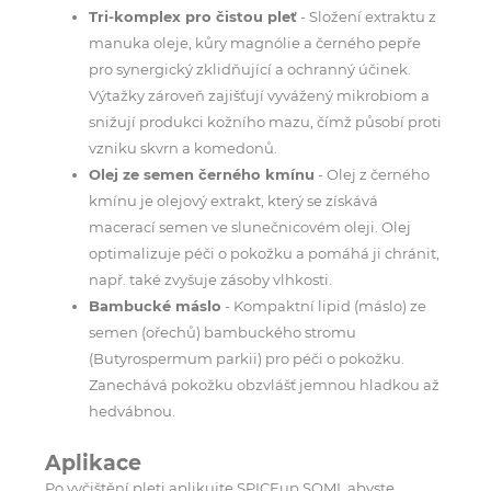
Tri-komplex pro čistou pleť
- Složení extraktu z
manuka oleje, kůry magnólie a černého pepře
pro synergický zklidňující a ochranný účinek.
Výtažky zároveň zajišťují vyvážený mikrobiom a
snižují produkci kožního mazu, čímž působí proti
vzniku skvrn a komedonů.
Olej ze semen černého kmínu
- Olej z černého
kmínu je olejový extrakt, který se získává
macerací semen ve slunečnicovém oleji. Olej
optimalizuje péči o pokožku a pomáhá ji chránit,
např. také zvyšuje zásoby vlhkosti.
Bambucké máslo
- Kompaktní lipid (máslo) ze
semen (ořechů) bambuckého stromu
(Butyrospermum parkii) pro péči o pokožku.
Zanechává pokožku obzvlášť jemnou hladkou až
hedvábnou.
Aplikace
Po vyčištění pleti aplikujte SPICEup SOMI, abyste