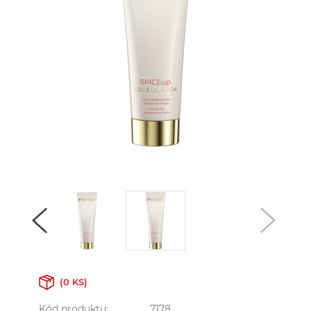
(0 KS)
Kód produktu:
7178