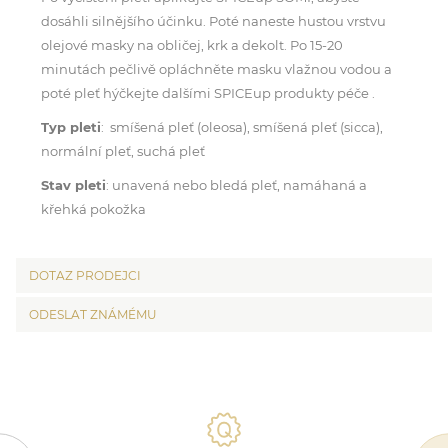
dosáhli silnějšího účinku. Poté naneste hustou vrstvu
olejové masky na obličej, krk a dekolt. Po 15-20
minutách pečlivě opláchněte masku vlažnou vodou a
poté pleť hýčkejte dalšími SPICEup produkty péče .
Typ pleti
: smíšená pleť (oleosa), smíšená pleť (sicca),
normální pleť, suchá pleť
Stav pleti
: unavená nebo bledá pleť, namáhaná a
křehká pokožka
DOTAZ PRODEJCI
ODESLAT ZNÁMÉMU