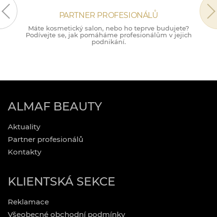
PARTNER PROFESIONÁLŮ
Máte kosmetický salon, nebo ho teprve budujete?
M
Podívejte se, jak pomáháme profesionálům v jejich
podnikání.
ALMAF BEAUTY
Aktuality
Partner profesionálů
Kontakty
KLIENTSKÁ SEKCE
Reklamace
Všeobecné obchodní podmínky