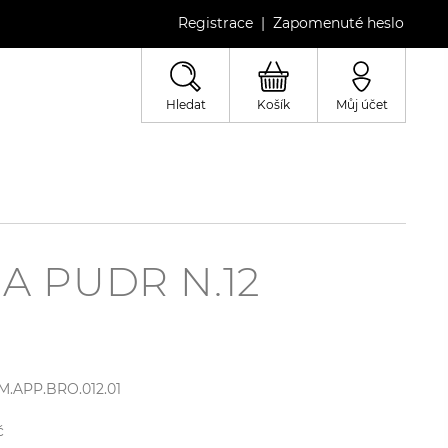
Registrace
Zapomenuté heslo
|
Hledat
Košík
Můj účet
A PUDR N.12
M.APP.BRO.012.01
č