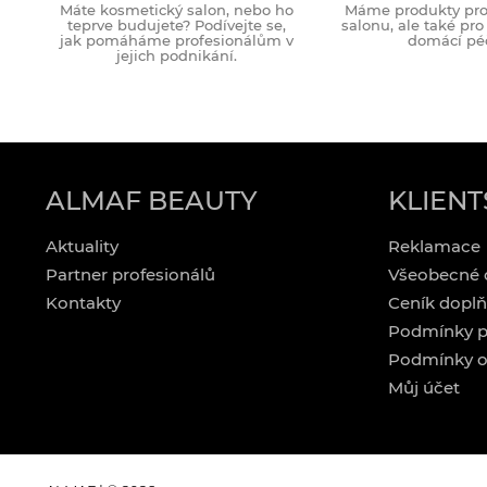
Máte kosmetický salon, nebo ho
Máme produkty pro 
teprve budujete? Podívejte se,
salonu, ale také pr
jak pomáháme profesionálům v
domácí péč
jejich podnikání.
ALMAF BEAUTY
KLIENT
Aktuality
Reklamace
Partner profesionálů
Všeobecné 
Kontakty
Ceník doplň
Podmínky p
Podmínky o
Můj účet