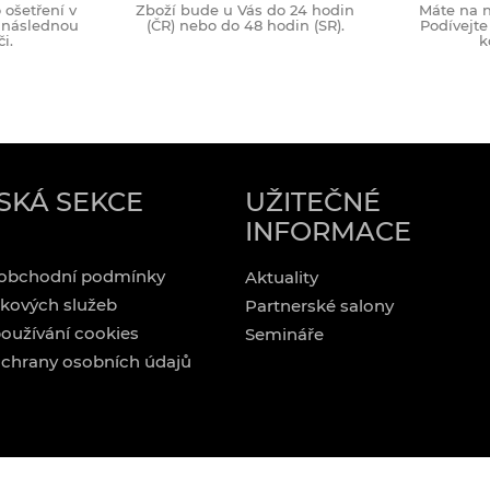
ošetření v
Zboží bude u Vás do 24 hodin
Máte na n
o následnou
(ČR) nebo do 48 hodin (SR).
Podívejte
i.
k
SKÁ SEKCE
UŽITEČNÉ
INFORMACE
obchodní podmínky
Aktuality
kových služeb
Partnerské salony
oužívání cookies
Semináře
chrany osobních údajů