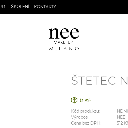
RD
ŠKOLENÍ
KONTAKTY
ŠTETEC N
(3 KS)
Kód produktu:
NE.M
Výrobce:
NEE
Cena bez DPH:
512
K