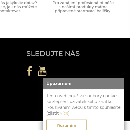
ás jakýkoliv dotaz?
Pro zahájení profesionální péče
 se, jak nás můžete
s našimi produkty máme
ontaktovat.
připravené startovací balíčky.
SLEDUJTE NÁS
Upozornění
Tento web použivá soubory cookies
ke zlepšení uživatelského zážitku.
Používáním webu s tímto souhlasíte
(zjistit
více
).
Rozumím