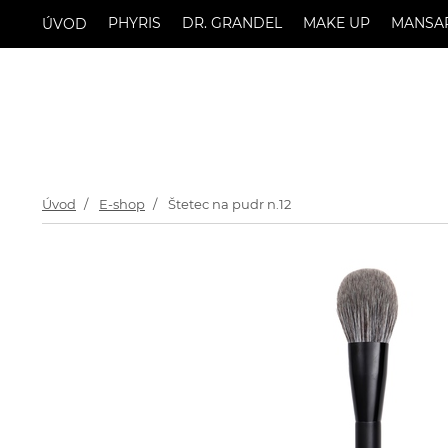
PHYRIS
DR. GRANDEL
MAKE UP
MANSA
ÚVOD
Úvod
E-shop
Štetec na pudr n.12