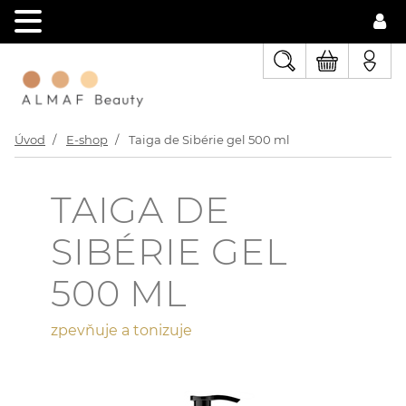
Úvod
E-shop
Taiga de Sibérie gel 500 ml
TAIGA DE
SIBÉRIE GEL
500 ML
zpevňuje a tonizuje