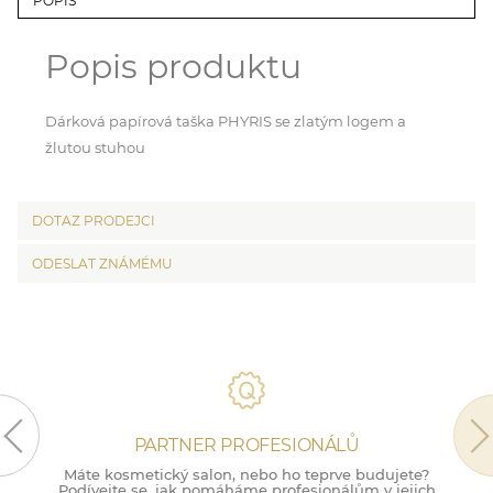
POPIS
Popis produktu
Dárková papírová taška PHYRIS se zlatým logem a
žlutou stuhou
DOTAZ PRODEJCI
ODESLAT ZNÁMÉMU
PARTNER PROFESIONÁLŮ
Máte kosmetický salon, nebo ho teprve budujete?
M
Podívejte se, jak pomáháme profesionálům v jejich