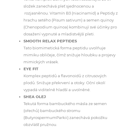
složek zanechává pleť sjednocenou a
rozjasněnou. Vitamín B3 (niacinamid) a Peptidy z
hrachu setého (Pisum sativum) a semen quinoy
(Chenopodium quinoa) kombinují své účinky pro
dosažení vypnuté a mladistvější pleti.
SMOOTH RELAX PEPTIDES
Tato biomimetická forma peptidu uvolňuje
mimiku obličeje, čímž snižuje hloubku a projevy
mimických vrásek.
EYE FIT
Komplex peptidů a flavonoidů z citrusových
plodů. Snižuje překrvení a otoky. Oční okolí
vypadá viditelně hladší a uvolněné.
SHEA OLEJ
Tekutá forma bambuckého másla ze semen
(ořechů) bambuckého stromu
(ButyrospermumParkii) zanechává pokožku
obzvlášť pružnou.