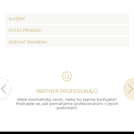
SLOŽENÍ
DOTAZ PRODEJCI
ODESLAT ZNÁMÉMU
PARTNER PROFESIONÁLŮ
Máte kosmetický salon, nebo ho teprve budujete?
M
Podívejte se, jak pomáháme profesionálům v jejich
podnikání.