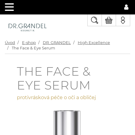
Úvod
E-shop
DR. GRANDEL
High Excellence
The Face & Eye Serum
THE FACE &
EYE SERUM
protivrásková péče o oči a obličej