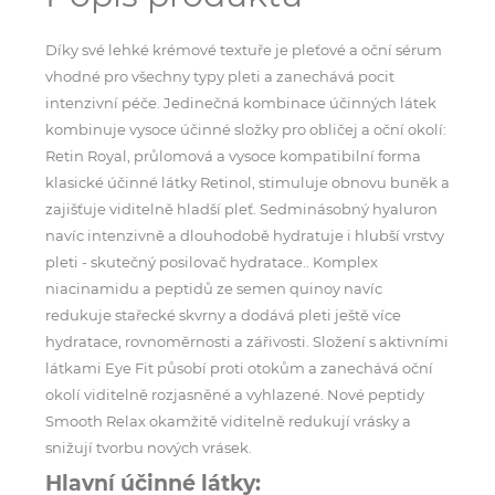
Díky své lehké krémové textuře je pleťové a oční sérum
vhodné pro všechny typy pleti a zanechává pocit
intenzivní péče. Jedinečná kombinace účinných látek
kombinuje vysoce účinné složky pro obličej a oční okolí:
Retin Royal, průlomová a vysoce kompatibilní forma
klasické účinné látky Retinol, stimuluje obnovu buněk a
zajišťuje viditelně hladší pleť. Sedminásobný hyaluron
navíc intenzivně a dlouhodobě hydratuje i hlubší vrstvy
pleti - skutečný posilovač hydratace.. Komplex
niacinamidu a peptidů ze semen quinoy navíc
redukuje stařecké skvrny a dodává pleti ještě více
hydratace, rovnoměrnosti a zářivosti. Složení s aktivními
látkami Eye Fit působí proti otokům a zanechává oční
okolí viditelně rozjasněné a vyhlazené. Nové peptidy
Smooth Relax okamžitě viditelně redukují vrásky a
snižují tvorbu nových vrásek.
Hlavní účinné látky: