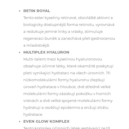
RETIN ROYAL
Tento ester kyseliny retinové, obzvláště aktivní a
biologicky dostupnější forma retinolu, vyrovnává
a redukuje jemné linky a vrásky, stimuluje
regeneraci buněk a zanechává pleť sjednocenou
a mladistvější.
MULTIPLEX HYALURON
Multi-talent mezi kyselinou hyaluronovou
obsahuje účinné látky, které okamžitě poskytují
pleti vynikající hydrataci na všech úrovních. Tři
nízkomolekulární formy hyaluronu zlepšují
úroveň hydratace v hloubce, dvě středně velké
molekulární formy zásobují pokožku v horních
vrstvách a dvě velké spojené molekulární formy
hydratují a osvěžují epidermis a snižují ztrátu
hydratace.
EVEN GLOW KOMPLEX
Tento komplex účinných látek sestávající ze tří